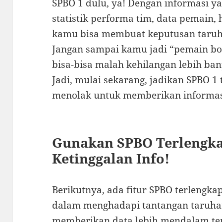
SPBO 1 dulu, ya! Dengan informasi y
statistik performa tim, data pemain
kamu bisa membuat keputusan taruha
Jangan sampai kamu jadi “pemain bo
bisa-bisa malah kehilangan lebih ba
Jadi, mulai sekarang, jadikan SPBO 1
menolak untuk memberikan informas
Gunakan SPBO Terlengka
Ketinggalan Info!
Berikutnya, ada fitur SPBO terleng
dalam menghadapi tantangan taruha
memberikan data lebih mendalam ten