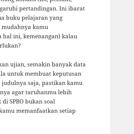
aruhi pertandingan. Ini ibarat
a buku pelajaran yang
apa mudahnya kamu
 hal ini, kemenangan) kalau
rlukan?
an ujian, semakin banyak data
ula untuk membuat keputusan
t judulnya saja, pastikan kamu
nya agar taruhanmu lebih
k di SPBO bukan soal
a kamu memanfaatkan setiap