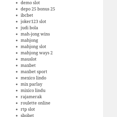
demo slot
depo 25 bonus 25
ibcbet
joker123 slot
judi bola
mah-jong wins
mahjong
mahjong slot
mahjong ways 2
mauslot
maxbet
maxbet sport
mexico lindo
mix parlay
mixico lindu
rajamerak
roulette online
rtp slot
sbobet