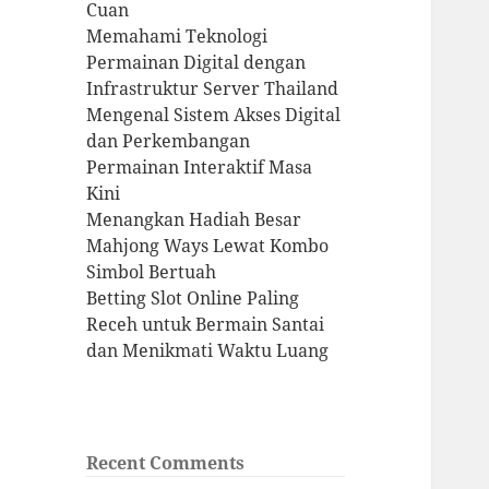
Cuan
Memahami Teknologi
Permainan Digital dengan
Infrastruktur Server Thailand
Mengenal Sistem Akses Digital
dan Perkembangan
Permainan Interaktif Masa
Kini
Menangkan Hadiah Besar
Mahjong Ways Lewat Kombo
Simbol Bertuah
Betting Slot Online Paling
Receh untuk Bermain Santai
dan Menikmati Waktu Luang
Recent Comments