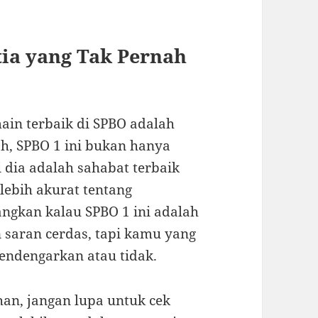
tia yang Tak Pernah
in terbaik di SPBO adalah
h, SPBO 1 ini bukan hanya
i dia adalah sahabat terbaik
lebih akurat tentang
ngkan kalau SPBO 1 ini adalah
saran cerdas, tapi kamu yang
endengarkan atau tidak.
han, jangan lupa untuk cek