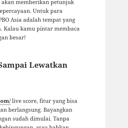
an akan memberikan petunjuk
kepercayaan. Untuk para
PBO Asia adalah tempat yang
. Kalau kamu pintar membaca
an besar!
 Sampai Lewatkan
com/
live score, fitur yang bisa
an berlangsung. Bayangkan
ngan sudah dimulai. Tanpa
 kebingungan, atau bahkan