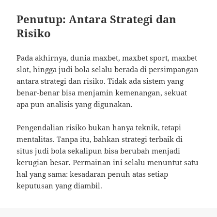
Penutup: Antara Strategi dan
Risiko
Pada akhirnya, dunia maxbet, maxbet sport, maxbet
slot, hingga judi bola selalu berada di persimpangan
antara strategi dan risiko. Tidak ada sistem yang
benar-benar bisa menjamin kemenangan, sekuat
apa pun analisis yang digunakan.
Pengendalian risiko bukan hanya teknik, tetapi
mentalitas. Tanpa itu, bahkan strategi terbaik di
situs judi bola sekalipun bisa berubah menjadi
kerugian besar. Permainan ini selalu menuntut satu
hal yang sama: kesadaran penuh atas setiap
keputusan yang diambil.