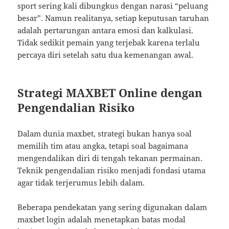
sport sering kali dibungkus dengan narasi “peluang
besar”. Namun realitanya, setiap keputusan taruhan
adalah pertarungan antara emosi dan kalkulasi.
Tidak sedikit pemain yang terjebak karena terlalu
percaya diri setelah satu dua kemenangan awal.
Strategi MAXBET Online dengan
Pengendalian Risiko
Dalam dunia maxbet, strategi bukan hanya soal
memilih tim atau angka, tetapi soal bagaimana
mengendalikan diri di tengah tekanan permainan.
Teknik pengendalian risiko menjadi fondasi utama
agar tidak terjerumus lebih dalam.
Beberapa pendekatan yang sering digunakan dalam
maxbet login adalah menetapkan batas modal