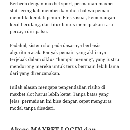
Berbeda dengan maxbet sport, permainan maxbet
slot sering kali memberikan ilusi bahwa pemain
memiliki kendali penuh. Efek visual, kemenangan
kecil berulang, dan fitur bonus menciptakan rasa
percaya diri palsu.
Padahal, sistem slot pada dasarnya berbasis
algoritma acak. Banyak pemain yang akhirnya
terjebak dalam siklus “hampir menang”, yang justru
mendorong mereka untuk terus bermain lebih lama
dari yang direncanakan.
Inilah alasan mengapa pengendalian risiko di
maxbet slot harus lebih ketat. Tanpa batas yang
jelas, permainan ini bisa dengan cepat menguras
modal tanpa disadari.
Akses MAXBET LOGIN dan