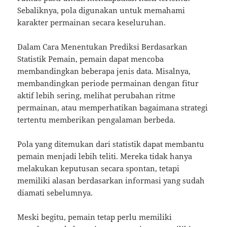
Sebaliknya, pola digunakan untuk memahami
karakter permainan secara keseluruhan.
Dalam Cara Menentukan Prediksi Berdasarkan
Statistik Pemain, pemain dapat mencoba
membandingkan beberapa jenis data. Misalnya,
membandingkan periode permainan dengan fitur
aktif lebih sering, melihat perubahan ritme
permainan, atau memperhatikan bagaimana strategi
tertentu memberikan pengalaman berbeda.
Pola yang ditemukan dari statistik dapat membantu
pemain menjadi lebih teliti. Mereka tidak hanya
melakukan keputusan secara spontan, tetapi
memiliki alasan berdasarkan informasi yang sudah
diamati sebelumnya.
Meski begitu, pemain tetap perlu memiliki