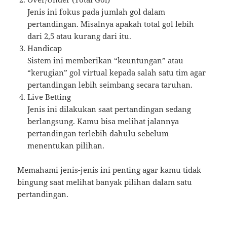
Jenis ini fokus pada jumlah gol dalam
pertandingan. Misalnya apakah total gol lebih
dari 2,5 atau kurang dari itu.
Handicap
Sistem ini memberikan “keuntungan” atau
“kerugian” gol virtual kepada salah satu tim agar
pertandingan lebih seimbang secara taruhan.
Live Betting
Jenis ini dilakukan saat pertandingan sedang
berlangsung. Kamu bisa melihat jalannya
pertandingan terlebih dahulu sebelum
menentukan pilihan.
Memahami jenis-jenis ini penting agar kamu tidak
bingung saat melihat banyak pilihan dalam satu
pertandingan.