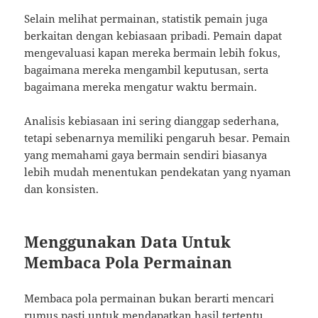
Selain melihat permainan, statistik pemain juga
berkaitan dengan kebiasaan pribadi. Pemain dapat
mengevaluasi kapan mereka bermain lebih fokus,
bagaimana mereka mengambil keputusan, serta
bagaimana mereka mengatur waktu bermain.
Analisis kebiasaan ini sering dianggap sederhana,
tetapi sebenarnya memiliki pengaruh besar. Pemain
yang memahami gaya bermain sendiri biasanya
lebih mudah menentukan pendekatan yang nyaman
dan konsisten.
Menggunakan Data Untuk
Membaca Pola Permainan
Membaca pola permainan bukan berarti mencari
rumus pasti untuk mendapatkan hasil tertentu.