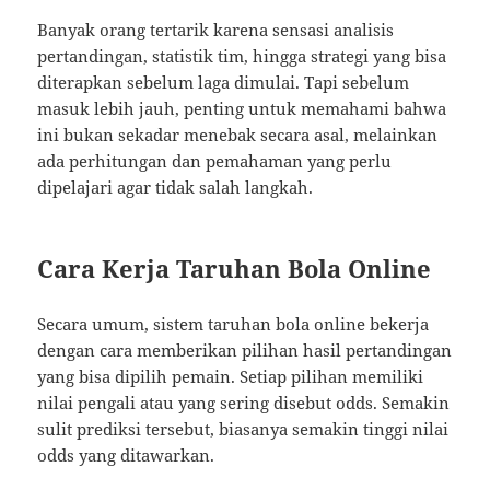
Banyak orang tertarik karena sensasi analisis
pertandingan, statistik tim, hingga strategi yang bisa
diterapkan sebelum laga dimulai. Tapi sebelum
masuk lebih jauh, penting untuk memahami bahwa
ini bukan sekadar menebak secara asal, melainkan
ada perhitungan dan pemahaman yang perlu
dipelajari agar tidak salah langkah.
Cara Kerja Taruhan Bola Online
Secara umum, sistem taruhan bola online bekerja
dengan cara memberikan pilihan hasil pertandingan
yang bisa dipilih pemain. Setiap pilihan memiliki
nilai pengali atau yang sering disebut odds. Semakin
sulit prediksi tersebut, biasanya semakin tinggi nilai
odds yang ditawarkan.