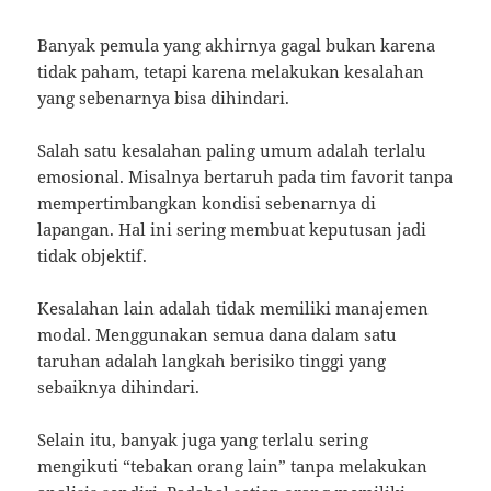
Banyak pemula yang akhirnya gagal bukan karena
tidak paham, tetapi karena melakukan kesalahan
yang sebenarnya bisa dihindari.
Salah satu kesalahan paling umum adalah terlalu
emosional. Misalnya bertaruh pada tim favorit tanpa
mempertimbangkan kondisi sebenarnya di
lapangan. Hal ini sering membuat keputusan jadi
tidak objektif.
Kesalahan lain adalah tidak memiliki manajemen
modal. Menggunakan semua dana dalam satu
taruhan adalah langkah berisiko tinggi yang
sebaiknya dihindari.
Selain itu, banyak juga yang terlalu sering
mengikuti “tebakan orang lain” tanpa melakukan