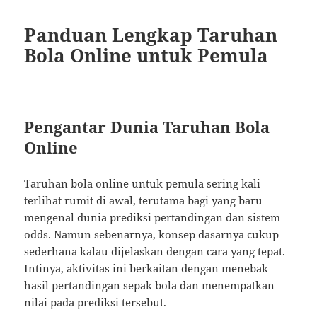
Panduan Lengkap Taruhan
Bola Online untuk Pemula
Pengantar Dunia Taruhan Bola
Online
Taruhan bola online untuk pemula sering kali
terlihat rumit di awal, terutama bagi yang baru
mengenal dunia prediksi pertandingan dan sistem
odds. Namun sebenarnya, konsep dasarnya cukup
sederhana kalau dijelaskan dengan cara yang tepat.
Intinya, aktivitas ini berkaitan dengan menebak
hasil pertandingan sepak bola dan menempatkan
nilai pada prediksi tersebut.