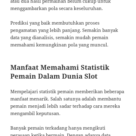
atau dua hasil permainan belum cukup untuk
menggambarkan pola secara keseluruhan.
Prediksi yang baik membutuhkan proses
pengamatan yang lebih panjang. Semakin banyak
data yang dianalisis, semakin mudah pemain
memahami kemungkinan pola yang muncul.
Manfaat Memahami Statistik
Pemain Dalam Dunia Slot
Mempelajari statistik pemain memberikan beberapa
manfaat menarik. Salah satunya adalah membantu
pemain menjadi lebih sadar terhadap cara mereka
mengambil keputusan.
Banyak pemain terkadang hanya mengikuti
perasaan ketika bermain. Dengan adanya data,