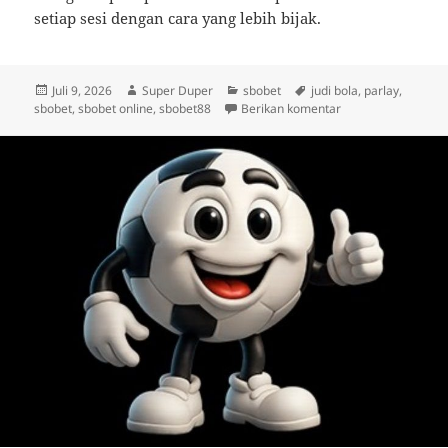
setiap sesi dengan cara yang lebih bijak.
Diposkan
Penulis
Kategori
Tag
Juli 9, 2026
Super Duper
sbobet
judi bola
,
parlay
,
pada
untuk Cara Menent
sbobet
,
sbobet online
,
sbobet88
Berikan komentar