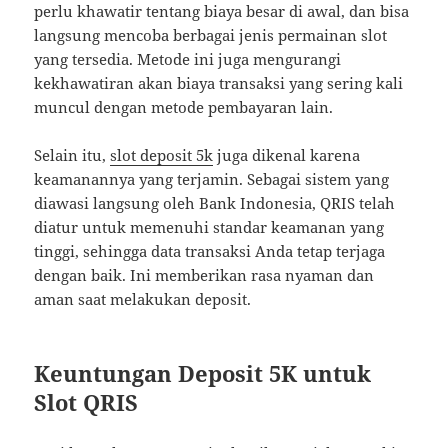
perlu khawatir tentang biaya besar di awal, dan bisa
langsung mencoba berbagai jenis permainan slot
yang tersedia. Metode ini juga mengurangi
kekhawatiran akan biaya transaksi yang sering kali
muncul dengan metode pembayaran lain.
Selain itu,
slot deposit 5k
juga dikenal karena
keamanannya yang terjamin. Sebagai sistem yang
diawasi langsung oleh Bank Indonesia, QRIS telah
diatur untuk memenuhi standar keamanan yang
tinggi, sehingga data transaksi Anda tetap terjaga
dengan baik. Ini memberikan rasa nyaman dan
aman saat melakukan deposit.
Keuntungan Deposit 5K untuk
Slot QRIS