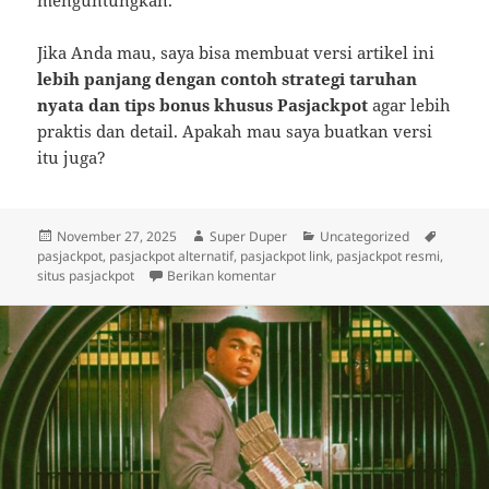
menguntungkan.
Jika Anda mau, saya bisa membuat versi artikel ini
lebih panjang dengan contoh strategi taruhan
nyata dan tips bonus khusus Pasjackpot
agar lebih
praktis dan detail. Apakah mau saya buatkan versi
itu juga?
Diposkan
Penulis
Kategori
Tag
November 27, 2025
Super Duper
Uncategorized
pada
pasjackpot
,
pasjackpot alternatif
,
pasjackpot link
,
pasjackpot resmi
,
untuk Cara Cerdas Agar Setiap Sp
situs pasjackpot
Berikan komentar