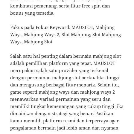
kombinasi pemenang, serta fitur free spin dan
bonus yang tersedia.
Fokus pada Fokus Keyword: MAUSLOT, Mahjong
Ways, Mahjong Ways 2, Slot Mahjong, Slot Mahjong
Ways, Mahjong Slot
Salah satu hal penting dalam bermain mahjong slot
adalah pemilihan platform yang tepat. MAUSLOT
merupakan salah satu provider yang terkenal
dengan permainan mahjong slot berkualitas tinggi
dan mengusung berbagai fitur menarik. Selain itu,
game seperti mahjong ways dan mahjong ways 2
menawarkan variasi permainan yang seru dan
memiliki tingkat kemenangan yang cukup tinggi jika
dimainkan dengan strategi yang benar. Pastikan
kamu memilih platform resmi dan terpercaya agar
pengalaman bermain jadi lebih aman dan nyaman.