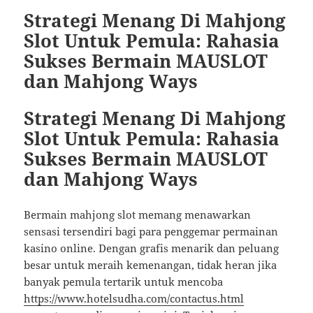
Strategi Menang Di Mahjong
Slot Untuk Pemula: Rahasia
Sukses Bermain MAUSLOT
dan Mahjong Ways
Strategi Menang Di Mahjong
Slot Untuk Pemula: Rahasia
Sukses Bermain MAUSLOT
dan Mahjong Ways
Bermain mahjong slot memang menawarkan
sensasi tersendiri bagi para penggemar permainan
kasino online. Dengan grafis menarik dan peluang
besar untuk meraih kemenangan, tidak heran jika
banyak pemula tertarik untuk mencoba
https://www.hotelsudha.com/contactus.html