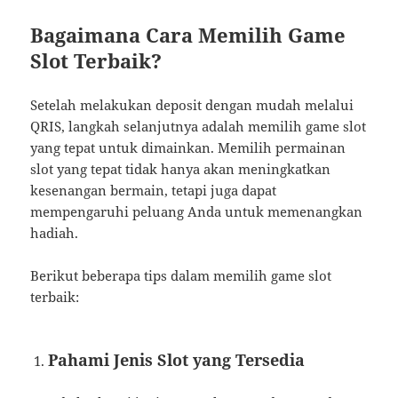
Bagaimana Cara Memilih Game
Slot Terbaik?
Setelah melakukan deposit dengan mudah melalui
QRIS, langkah selanjutnya adalah memilih game slot
yang tepat untuk dimainkan. Memilih permainan
slot yang tepat tidak hanya akan meningkatkan
kesenangan bermain, tetapi juga dapat
mempengaruhi peluang Anda untuk memenangkan
hadiah.
Berikut beberapa tips dalam memilih game slot
terbaik:
Pahami Jenis Slot yang Tersedia