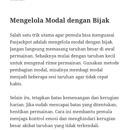
Mengelola Modal dengan Bijak
Salah satu trik utama agar pemula bisa menguasai
Pasjackpot adalah mengelola modal dengan bijak.
Jangan langsung memasang taruhan besar di awal
permainan. Sebaiknya mulai dengan taruhan kecil
untuk mengenal ritme permainan. Gunakan metode
pembagian modal, misalnya membagi modal
menjadi beberapa sesi taruhan agar tidak cepat
habis.
Selain itu, tetapkan batas kemenangan dan kerugian
harian. Jika sudah mencapai batas yang ditentukan,
hentikan permainan. Cara ini membantu pemula
menjaga kontrol emosi dan menghindari kerugian
besar akibat taruhan yang tidak terkendali.