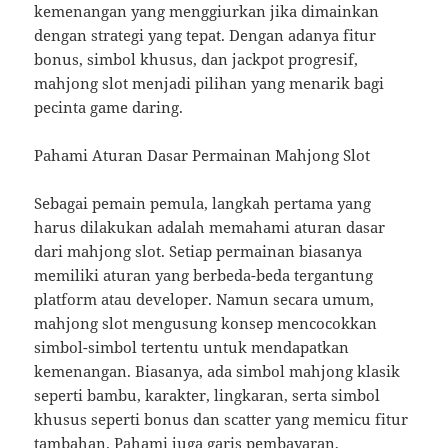
kemenangan yang menggiurkan jika dimainkan
dengan strategi yang tepat. Dengan adanya fitur
bonus, simbol khusus, dan jackpot progresif,
mahjong slot menjadi pilihan yang menarik bagi
pecinta game daring.
Pahami Aturan Dasar Permainan Mahjong Slot
Sebagai pemain pemula, langkah pertama yang
harus dilakukan adalah memahami aturan dasar
dari mahjong slot. Setiap permainan biasanya
memiliki aturan yang berbeda-beda tergantung
platform atau developer. Namun secara umum,
mahjong slot mengusung konsep mencocokkan
simbol-simbol tertentu untuk mendapatkan
kemenangan. Biasanya, ada simbol mahjong klasik
seperti bambu, karakter, lingkaran, serta simbol
khusus seperti bonus dan scatter yang memicu fitur
tambahan. Pahami juga garis pembayaran,