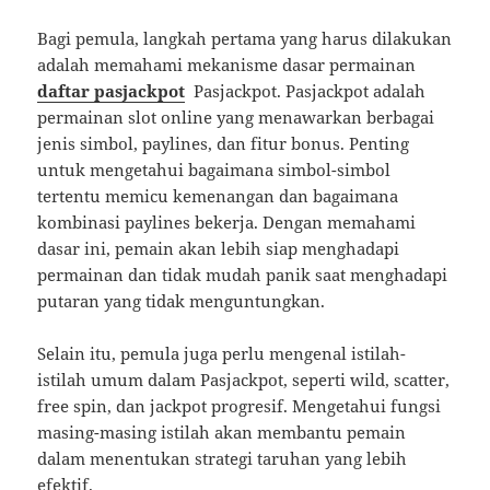
Bagi pemula, langkah pertama yang harus dilakukan
adalah memahami mekanisme dasar permainan
daftar pasjackpot
Pasjackpot. Pasjackpot adalah
permainan slot online yang menawarkan berbagai
jenis simbol, paylines, dan fitur bonus. Penting
untuk mengetahui bagaimana simbol-simbol
tertentu memicu kemenangan dan bagaimana
kombinasi paylines bekerja. Dengan memahami
dasar ini, pemain akan lebih siap menghadapi
permainan dan tidak mudah panik saat menghadapi
putaran yang tidak menguntungkan.
Selain itu, pemula juga perlu mengenal istilah-
istilah umum dalam Pasjackpot, seperti wild, scatter,
free spin, dan jackpot progresif. Mengetahui fungsi
masing-masing istilah akan membantu pemain
dalam menentukan strategi taruhan yang lebih
efektif.