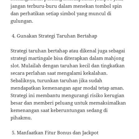
jangan terburu-buru dalam menekan tombol spin
dan perhatikan setiap simbol yang muncul di
gulungan.
Gunakan Strategi Taruhan Bertahap
Strategi taruhan bertahap atau dikenal juga sebagai
strategi martingale bisa diterapkan dalam mahjong
slot. Mulailah dengan taruhan kecil dan tingkatkan
secara perlahan saat mengalami kekalahan.
Sebaliknya, turunkan taruhan jika sudah
mendapatkan kemenangan agar modal tetap aman.
Strategi ini membantu mengurangi risiko kerugian
besar dan memberi peluang untuk memaksimalkan
kemenangan saat keberuntungan sedang di
pihakmu.
Manfaatkan Fitur Bonus dan Jackpot