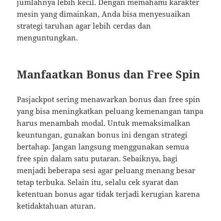
jumlahnya lebih kecil. Dengan memahami karakter
mesin yang dimainkan, Anda bisa menyesuaikan
strategi taruhan agar lebih cerdas dan
menguntungkan.
Manfaatkan Bonus dan Free Spin
Pasjackpot sering menawarkan bonus dan free spin
yang bisa meningkatkan peluang kemenangan tanpa
harus menambah modal. Untuk memaksimalkan
keuntungan, gunakan bonus ini dengan strategi
bertahap. Jangan langsung menggunakan semua
free spin dalam satu putaran. Sebaiknya, bagi
menjadi beberapa sesi agar peluang menang besar
tetap terbuka. Selain itu, selalu cek syarat dan
ketentuan bonus agar tidak terjadi kerugian karena
ketidaktahuan aturan.