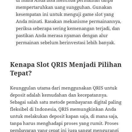
di mana Anda bisa mencoba permainan tanpa
mempertaruhkan uang sungguhan. Gunakan
kesempatan ini untuk menguji game slot yang
Anda minati. Rasakan mekanisme permainannya,
periksa seberapa sering kemenangan terjadi, dan
pastikan Anda merasa nyaman dengan alur
permainan sebelum berinvestasi lebih banyak.
Kenapa Slot QRIS Menjadi Pilihan
Tepat?
Keunggulan utama dari menggunakan QRIS untuk
deposit adalah kemudahan dan kecepatannya.
Sebagai salah satu metode pembayaran digital paling
fleksibel di Indonesia, QRIS memungkinkan Anda
untuk melakukan deposit kapan saja, di mana saja,
tanpa harus menghadapi proses yang rumit. Proses
pembayaran yang cepat ini juga sangat mengurangi