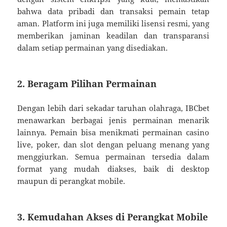
bahwa data pribadi dan transaksi pemain tetap
aman. Platform ini juga memiliki lisensi resmi, yang
memberikan jaminan keadilan dan transparansi
dalam setiap permainan yang disediakan.
2.
Beragam Pilihan Permainan
Dengan lebih dari sekadar taruhan olahraga, IBCbet
menawarkan berbagai jenis permainan menarik
lainnya. Pemain bisa menikmati permainan casino
live, poker, dan slot dengan peluang menang yang
menggiurkan. Semua permainan tersedia dalam
format yang mudah diakses, baik di desktop
maupun di perangkat mobile.
3.
Kemudahan Akses di Perangkat Mobile