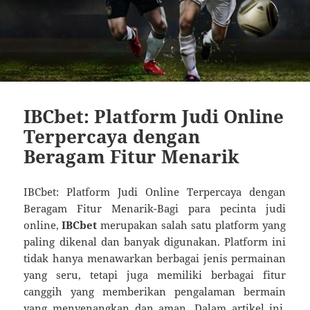
IBCbet: Platform Judi Online
Terpercaya dengan
Beragam Fitur Menarik
IBCbet: Platform Judi Online Terpercaya dengan
Beragam Fitur Menarik-Bagi para pecinta judi
online,
IBCbet
merupakan salah satu platform yang
paling dikenal dan banyak digunakan. Platform ini
tidak hanya menawarkan berbagai jenis permainan
yang seru, tetapi juga memiliki berbagai fitur
canggih yang memberikan pengalaman bermain
yang menyenangkan dan aman. Dalam artikel ini,