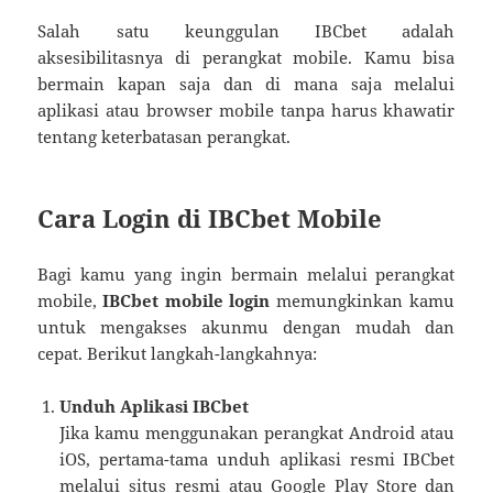
Salah satu keunggulan IBCbet adalah
aksesibilitasnya di perangkat mobile. Kamu bisa
bermain kapan saja dan di mana saja melalui
aplikasi atau browser mobile tanpa harus khawatir
tentang keterbatasan perangkat.
Cara Login di IBCbet Mobile
Bagi kamu yang ingin bermain melalui perangkat
mobile,
IBCbet mobile login
memungkinkan kamu
untuk mengakses akunmu dengan mudah dan
cepat. Berikut langkah-langkahnya:
Unduh Aplikasi IBCbet
Jika kamu menggunakan perangkat Android atau
iOS, pertama-tama unduh aplikasi resmi IBCbet
melalui situs resmi atau Google Play Store dan