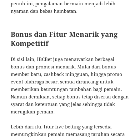
penuh ini, pengalaman bermain menjadi lebih
nyaman dan bebas hambatan.
Bonus dan Fitur Menarik yang
Kompetitif
Di sisi lain, IBCBet juga menawarkan berbagai
bonus dan promosi menarik. Mulai dari bonus
member baru, cashback mingguan, hingga promo
event olahraga besar, semua dirancang untuk
memberikan keuntungan tambahan bagi pemain.
Namun demikian, setiap bonus tetap disertai dengan
syarat dan ketentuan yang jelas sehingga tidak
merugikan pemain.
Lebih dari itu, fitur live betting yang tersedia
memungkinkan pemain memasang taruhan secara