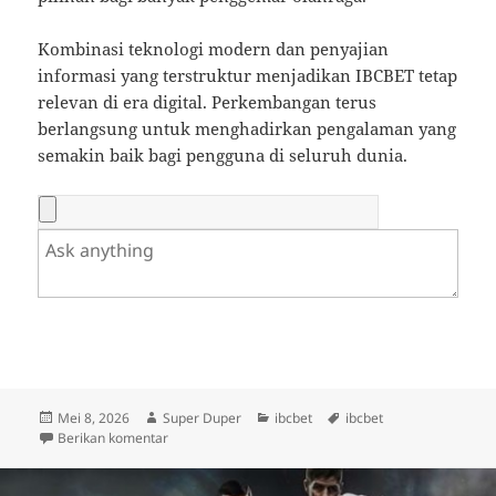
Kombinasi teknologi modern dan penyajian
informasi yang terstruktur menjadikan IBCBET tetap
relevan di era digital. Perkembangan terus
berlangsung untuk menghadirkan pengalaman yang
semakin baik bagi pengguna di seluruh dunia.
Diposkan
Penulis
Kategori
Tag
Mei 8, 2026
Super Duper
ibcbet
ibcbet
pada
untuk IBCBET Menjadi Platform Andalan Olahraga In
Berikan komentar