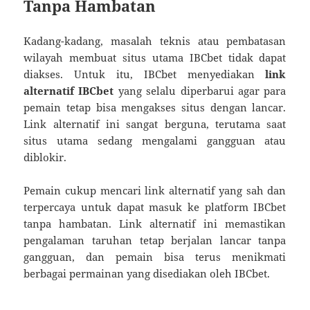
Tanpa Hambatan
Kadang-kadang, masalah teknis atau pembatasan
wilayah membuat situs utama IBCbet tidak dapat
diakses. Untuk itu, IBCbet menyediakan
link
alternatif IBCbet
yang selalu diperbarui agar para
pemain tetap bisa mengakses situs dengan lancar.
Link alternatif ini sangat berguna, terutama saat
situs utama sedang mengalami gangguan atau
diblokir.
Pemain cukup mencari link alternatif yang sah dan
terpercaya untuk dapat masuk ke platform IBCbet
tanpa hambatan. Link alternatif ini memastikan
pengalaman taruhan tetap berjalan lancar tanpa
gangguan, dan pemain bisa terus menikmati
berbagai permainan yang disediakan oleh IBCbet.