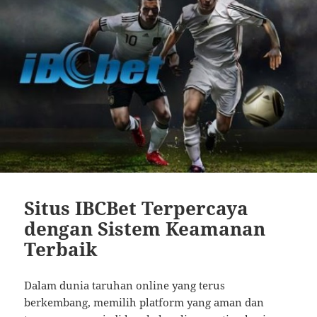
Situs IBCBet Terpercaya
dengan Sistem Keamanan
Terbaik
Dalam dunia taruhan online yang terus
berkembang, memilih platform yang aman dan