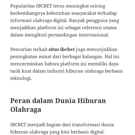
Popularitas IBCBET terus meningkat seiring
berkembangnya kebutuhan masyarakat terhadap
informasi olahraga digital. Banyak pengguna yang
menjadikan platform ini sebagai referensi utama
dalam mengikuti pertandingan internasional.
Pencarian terkait
situs ibcbet
juga menunjukkan
peningkatan minat dari berbagai kalangan. Hal ini
mencerminkan bahwa platform ini memiliki daya
tarik kuat dalam industri hiburan olahraga berbasis
teknologi.
Peran dalam Dunia Hiburan
Olahraga
IBCBET menjadi bagian dari transformasi dunia
hiburan olahraga yang kini berbasis digital.