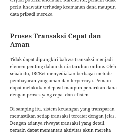
perlu khawatir terhadap keamanan dana maupun
data pribadi mereka.
Proses Transaksi Cepat dan
Aman
Tidak dapat dipungkiri bahwa transaksi menjadi
elemen penting dalam dunia taruhan online. Oleh
sebab itu, IBCBet menyediakan berbagai metode
pembayaran yang aman dan terpercaya. Pemain
dapat melakukan deposit maupun penarikan dana
dengan proses yang cepat dan efisien.
Di samping itu, sistem keuangan yang transparan
memastikan setiap transaksi tercatat dengan jelas.
Dengan adanya riwayat transaksi yang detail,
pemain dapat memantau aktivitas akun mereka