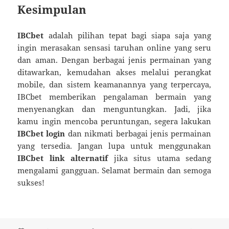
Kesimpulan
IBCbet
adalah pilihan tepat bagi siapa saja yang
ingin merasakan sensasi taruhan online yang seru
dan aman. Dengan berbagai jenis permainan yang
ditawarkan, kemudahan akses melalui perangkat
mobile, dan sistem keamanannya yang terpercaya,
IBCbet memberikan pengalaman bermain yang
menyenangkan dan menguntungkan. Jadi, jika
kamu ingin mencoba peruntungan, segera lakukan
IBCbet login
dan nikmati berbagai jenis permainan
yang tersedia. Jangan lupa untuk menggunakan
IBCbet link alternatif
jika situs utama sedang
mengalami gangguan. Selamat bermain dan semoga
sukses!