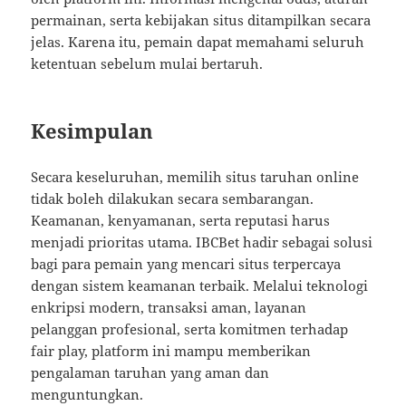
permainan, serta kebijakan situs ditampilkan secara
jelas. Karena itu, pemain dapat memahami seluruh
ketentuan sebelum mulai bertaruh.
Kesimpulan
Secara keseluruhan, memilih situs taruhan online
tidak boleh dilakukan secara sembarangan.
Keamanan, kenyamanan, serta reputasi harus
menjadi prioritas utama. IBCBet hadir sebagai solusi
bagi para pemain yang mencari situs terpercaya
dengan sistem keamanan terbaik. Melalui teknologi
enkripsi modern, transaksi aman, layanan
pelanggan profesional, serta komitmen terhadap
fair play, platform ini mampu memberikan
pengalaman taruhan yang aman dan
menguntungkan.