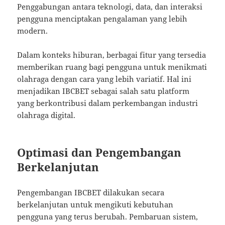
Penggabungan antara teknologi, data, dan interaksi
pengguna menciptakan pengalaman yang lebih
modern.
Dalam konteks hiburan, berbagai fitur yang tersedia
memberikan ruang bagi pengguna untuk menikmati
olahraga dengan cara yang lebih variatif. Hal ini
menjadikan IBCBET sebagai salah satu platform
yang berkontribusi dalam perkembangan industri
olahraga digital.
Optimasi dan Pengembangan
Berkelanjutan
Pengembangan IBCBET dilakukan secara
berkelanjutan untuk mengikuti kebutuhan
pengguna yang terus berubah. Pembaruan sistem,