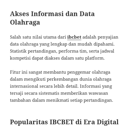
Akses Informasi dan Data
Olahraga
Salah satu nilai utama dari
ibcbet
adalah penyajian
data olahraga yang lengkap dan mudah dipahami.
Statistik pertandingan, performa tim, serta jadwal
kompetisi dapat diakses dalam satu platform.
Fitur ini sangat membantu penggemar olahraga
dalam mengikuti perkembangan dunia olahraga
internasional secara lebih detail. Informasi yang
tersaji secara sistematis memberikan wawasan
tambahan dalam menikmati setiap pertandingan.
Popularitas IBCBET di Era Digital