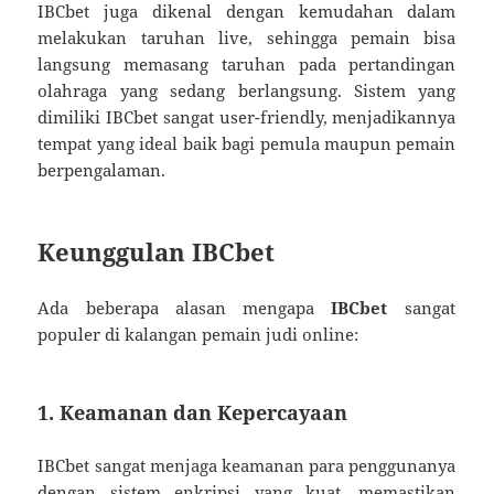
IBCbet juga dikenal dengan kemudahan dalam
melakukan taruhan live, sehingga pemain bisa
langsung memasang taruhan pada pertandingan
olahraga yang sedang berlangsung. Sistem yang
dimiliki IBCbet sangat user-friendly, menjadikannya
tempat yang ideal baik bagi pemula maupun pemain
berpengalaman.
Keunggulan IBCbet
Ada beberapa alasan mengapa
IBCbet
sangat
populer di kalangan pemain judi online:
1.
Keamanan dan Kepercayaan
IBCbet sangat menjaga keamanan para penggunanya
dengan sistem enkripsi yang kuat, memastikan