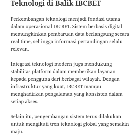
Teknologi di Balik IBCBET
Perkembangan teknologi menjadi fondasi utama
dalam operasional IBCBET. Sistem berbasis digital
memungkinkan pembaruan data berlangsung secara
real time, sehingga informasi pertandingan selalu
relevan.
Integrasi teknologi modern juga mendukung
stabilitas platform dalam memberikan layanan
kepada pengguna dari berbagai wilayah. Dengan
infrastruktur yang kuat, IBCBET mampu
menghadirkan pengalaman yang konsisten dalam
setiap akses.
Selain itu, pengembangan sistem terus dilakukan
untuk mengikuti tren teknologi global yang semakin
maju.