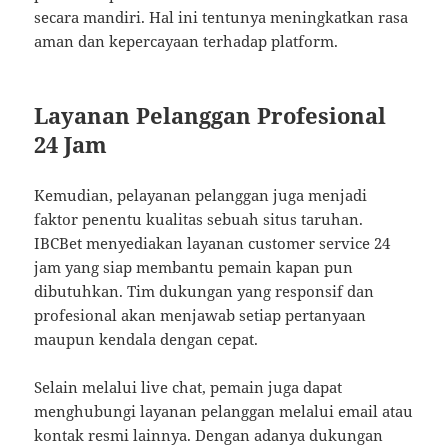
secara mandiri. Hal ini tentunya meningkatkan rasa
aman dan kepercayaan terhadap platform.
Layanan Pelanggan Profesional
24 Jam
Kemudian, pelayanan pelanggan juga menjadi
faktor penentu kualitas sebuah situs taruhan.
IBCBet menyediakan layanan customer service 24
jam yang siap membantu pemain kapan pun
dibutuhkan. Tim dukungan yang responsif dan
profesional akan menjawab setiap pertanyaan
maupun kendala dengan cepat.
Selain melalui live chat, pemain juga dapat
menghubungi layanan pelanggan melalui email atau
kontak resmi lainnya. Dengan adanya dukungan