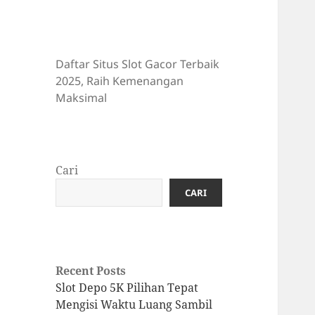
Daftar Situs Slot Gacor Terbaik
2025, Raih Kemenangan
Maksimal
Cari
CARI
Recent Posts
Slot Depo 5K Pilihan Tepat
Mengisi Waktu Luang Sambil