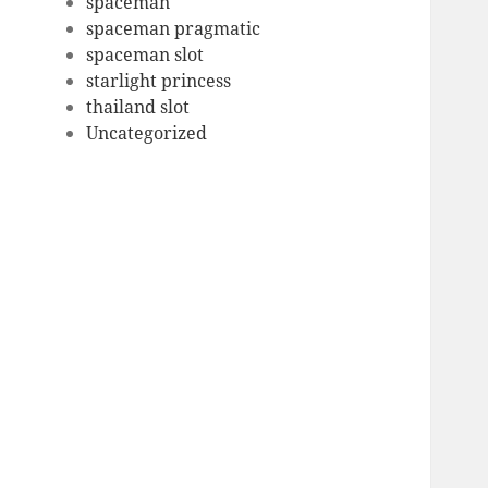
spaceman
spaceman pragmatic
spaceman slot
starlight princess
thailand slot
Uncategorized