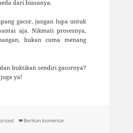
beda dari biasanya.
mpang gacor, jangan lupa untuk
ntai aja. Nikmati prosesnya,
enangan, bukan cuma menang
i dan buktikan sendiri gacornya?
juga ya!
untuk Dijamin Gacor, Coba Slo
orized
Berikan komentar