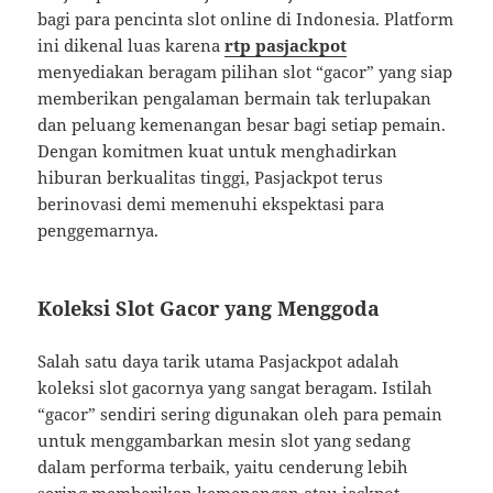
bagi para pencinta slot online di Indonesia. Platform
ini dikenal luas karena
rtp pasjackpot
menyediakan beragam pilihan slot “gacor” yang siap
memberikan pengalaman bermain tak terlupakan
dan peluang kemenangan besar bagi setiap pemain.
Dengan komitmen kuat untuk menghadirkan
hiburan berkualitas tinggi, Pasjackpot terus
berinovasi demi memenuhi ekspektasi para
penggemarnya.
Koleksi Slot Gacor yang Menggoda
Salah satu daya tarik utama Pasjackpot adalah
koleksi slot gacornya yang sangat beragam. Istilah
“gacor” sendiri sering digunakan oleh para pemain
untuk menggambarkan mesin slot yang sedang
dalam performa terbaik, yaitu cenderung lebih