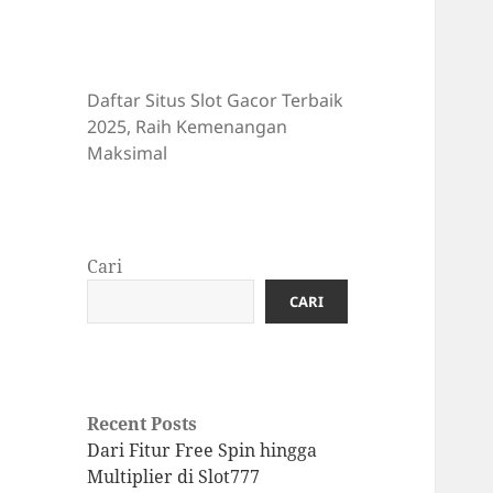
Daftar Situs Slot Gacor Terbaik
2025, Raih Kemenangan
Maksimal
Cari
CARI
Recent Posts
Dari Fitur Free Spin hingga
Multiplier di Slot777