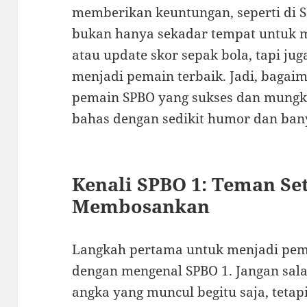
memberikan keuntungan, seperti di S
bukan hanya sekadar tempat untuk m
atau update skor sepak bola, tapi ju
menjadi pemain terbaik. Jadi, bagaim
pemain SPBO yang sukses dan mungkin,
bahas dengan sedikit humor dan bany
Kenali SPBO 1: Teman Se
Membosankan
Langkah pertama untuk menjadi pema
dengan mengenal SPBO 1. Jangan sala
angka yang muncul begitu saja, tetap