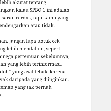
lebih akurat tentang
ngkan kalau SPBO 1 ini adalah
saran cerdas, tapi kamu yang
endengarkan atau tidak.
han, jangan lupa untuk cek
ang lebih mendalam, seperti
, hingga pertemuan sebelumnya,
n yang lebih terinformasi.
doh” yang asal tebak, karena
nyak daripada yang diinginkan.
 teman yang tak pernah
i.