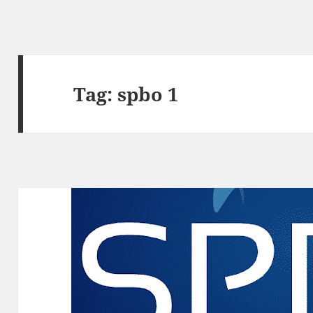
Tag:
spbo 1