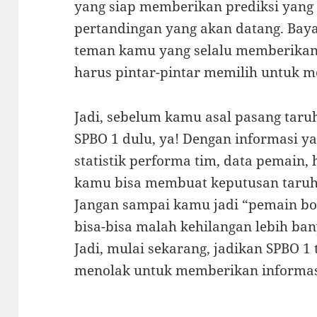
yang siap memberikan prediksi yang 
pertandingan yang akan datang. Baya
teman kamu yang selalu memberikan 
harus pintar-pintar memilih untuk m
Jadi, sebelum kamu asal pasang taru
SPBO 1 dulu, ya! Dengan informasi y
statistik performa tim, data pemain
kamu bisa membuat keputusan taruha
Jangan sampai kamu jadi “pemain bo
bisa-bisa malah kehilangan lebih ba
Jadi, mulai sekarang, jadikan SPBO 1
menolak untuk memberikan informas