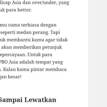
dicap Asia dan over/under, yang
k para bettor.
kamu cuma terbiasa dengan
a seperti medan perang. Tapi
ntuk membantu kamu agar tidak
an akan memberikan petunjuk
kepercayaan. Untuk para
PBO Asia adalah tempat yang
. Kalau kamu pintar membaca
an besar!
 Sampai Lewatkan