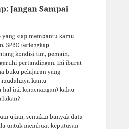
p: Jangan Sampai
kap yang siap membantu kamu
n. SPBO terlengkap
tang kondisi tim, pemain,
aruhi pertandingan. Ini ibarat
a buku pelajaran yang
apa mudahnya kamu
 hal ini, kemenangan) kalau
rlukan?
an ujian, semakin banyak data
ula untuk membuat keputusan