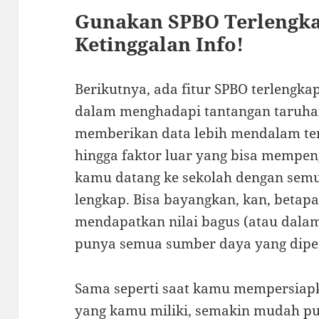
Gunakan SPBO Terlengka
Ketinggalan Info!
Berikutnya, ada fitur SPBO terleng
dalam menghadapi tantangan taruha
memberikan data lebih mendalam ten
hingga faktor luar yang bisa mempeng
kamu datang ke sekolah dengan semu
lengkap. Bisa bayangkan, kan, bet
mendapatkan nilai bagus (atau dalam
punya semua sumber daya yang dipe
Sama seperti saat kamu mempersiapk
yang kamu miliki, semakin mudah p