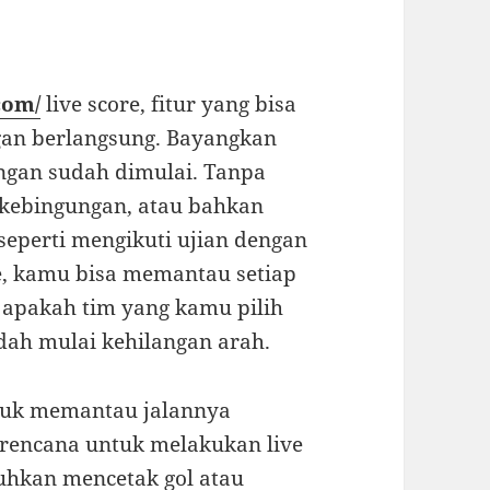
com/
live score, fitur yang bisa
an berlangsung. Bayangkan
ngan sudah dimulai. Tanpa
 kebingungan, atau bahkan
seperti mengikuti ujian dengan
re, kamu bisa memantau setiap
apakah tim yang kamu pilih
dah mulai kehilangan arah.
ntuk memantau jalannya
erencana untuk melakukan live
ruhkan mencetak gol atau