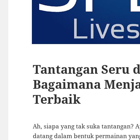
Tantangan Seru 
Bagaimana Menja
Terbaik
Ah, siapa yang tak suka tantangan? A
datang dalam bentuk permainan yan