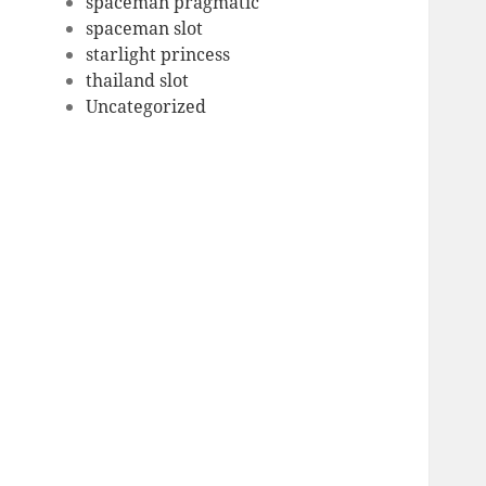
spaceman pragmatic
spaceman slot
starlight princess
thailand slot
Uncategorized