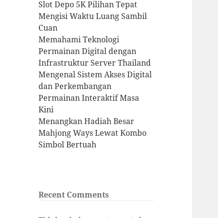
Slot Depo 5K Pilihan Tepat
Mengisi Waktu Luang Sambil
Cuan
Memahami Teknologi
Permainan Digital dengan
Infrastruktur Server Thailand
Mengenal Sistem Akses Digital
dan Perkembangan
Permainan Interaktif Masa
Kini
Menangkan Hadiah Besar
Mahjong Ways Lewat Kombo
Simbol Bertuah
Recent Comments