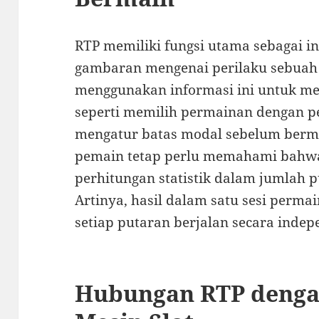
RTP memiliki fungsi utama sebagai 
gambaran mengenai perilaku sebuah 
menggunakan informasi ini untuk me
seperti memilih permainan dengan pe
mengatur batas modal sebelum berm
pemain tetap perlu memahami bahwa 
perhitungan statistik dalam jumlah p
Artinya, hasil dalam satu sesi perma
setiap putaran berjalan secara indep
Hubungan RTP dengan