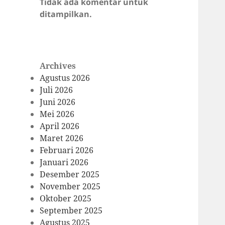
Tidak ada komentar untuk
ditampilkan.
Archives
Agustus 2026
Juli 2026
Juni 2026
Mei 2026
April 2026
Maret 2026
Februari 2026
Januari 2026
Desember 2025
November 2025
Oktober 2025
September 2025
Agustus 2025