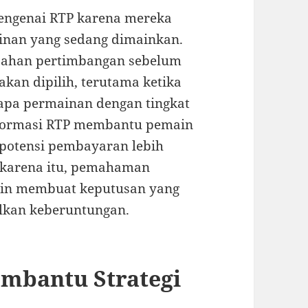
engenai RTP karena mereka
inan yang sedang dimainkan.
bahan pertimbangan sebelum
kan dipilih, terutama ketika
pa permainan dengan tingkat
informasi RTP membantu pemain
potensi pembayaran lebih
 karena itu, pemahaman
in membuat keputusan yang
lkan keberuntungan.
mbantu Strategi