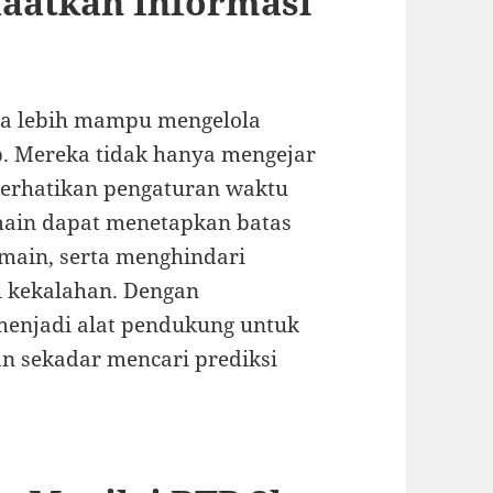
aatkan Informasi
a lebih mampu mengelola
. Mereka tidak hanya mengejar
perhatikan pengaturan waktu
ain dapat menetapkan batas
main, serta menghindari
i kekalahan. Dengan
menjadi alat pendukung untuk
an sekadar mencari prediksi