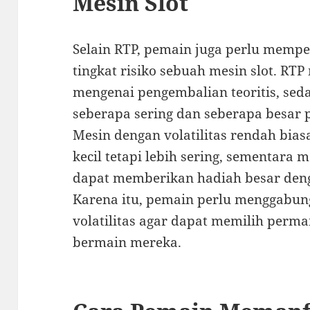
Mesin Slot
Selain RTP, pemain juga perlu memper
tingkat risiko sebuah mesin slot. R
mengenai pengembalian teoritis, sed
seberapa sering dan seberapa besar
Mesin dengan volatilitas rendah b
kecil tetapi lebih sering, sementara m
dapat memberikan hadiah besar denga
Karena itu, pemain perlu menggab
volatilitas agar dapat memilih perm
bermain mereka.