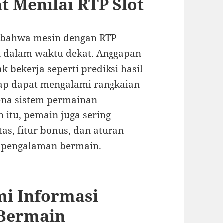
 Menilai RTP Slot
 bahwa mesin dengan RTP
n dalam waktu dekat. Anggapan
k bekerja seperti prediksi hasil
etap dapat mengalami rangkaian
na sistem permainan
itu, pemain juga sering
tas, fitur bonus, dan aturan
 pengalaman bermain.
i Informasi
Bermain