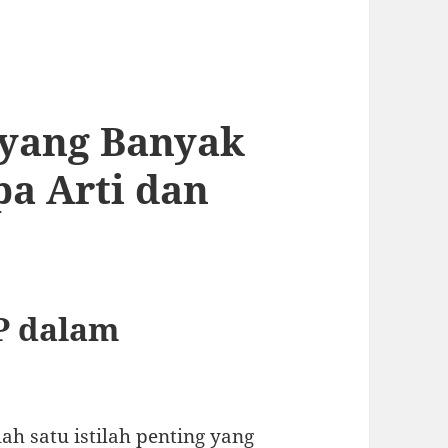
i yang Banyak
pa Arti dan
P dalam
ah satu istilah penting yang