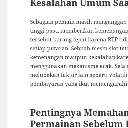
Kesalahan Umum Saat
Sebagian pemain masih menganggap
tinggi pasti memberikan kemenanga
tersebut kurang tepat karena RTP tida
setiap putaran. Sebuah mesin slot t
kemenangan maupun kekalahan kare
menggunakan mekanisme acak. Selain 
melupakan faktor lain seperti volatili
pembayaran yang ikut memengaruhi
Pentingnya Memaham
Permainan Sebelum 