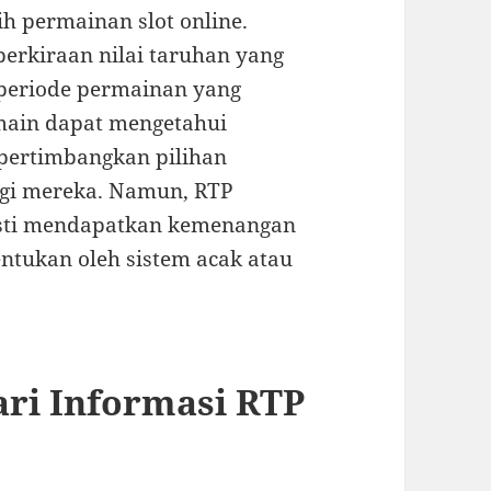
h permainan slot online.
erkiraan nilai taruhan yang
periode permainan yang
ain dapat mengetahui
pertimbangkan pilihan
egi mereka. Namun, RTP
sti mendapatkan kemenangan
entukan oleh sistem acak atau
ri Informasi RTP