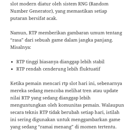
slot modern diatur oleh sistem RNG (Random
Number Generator), yang memastikan setiap
putaran bersifat acak.
Namun, RTP memberikan gambaran umum tentang
“rasa” dari sebuah game dalam jangka panjang.
Misalnya:
RTP tinggi biasanya dianggap lebih stabil
RTP rendah cenderung lebih fluktuatif
Ketika pemain mencari rtp slot hari ini, sebenarnya
mereka sedang mencoba melihat tren atau update
nilai RTP yang sedang dianggap lebih
menguntungkan oleh komunitas pemain. Walaupun
secara teknis RTP tidak berubah setiap hari, istilah
ini sering digunakan untuk menggambarkan game
yang sedang “ramai menang” di momen tertentu.