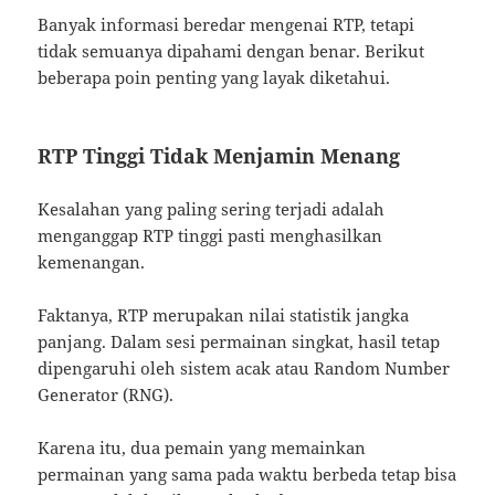
Banyak informasi beredar mengenai RTP, tetapi
tidak semuanya dipahami dengan benar. Berikut
beberapa poin penting yang layak diketahui.
RTP Tinggi Tidak Menjamin Menang
Kesalahan yang paling sering terjadi adalah
menganggap RTP tinggi pasti menghasilkan
kemenangan.
Faktanya, RTP merupakan nilai statistik jangka
panjang. Dalam sesi permainan singkat, hasil tetap
dipengaruhi oleh sistem acak atau Random Number
Generator (RNG).
Karena itu, dua pemain yang memainkan
permainan yang sama pada waktu berbeda tetap bisa