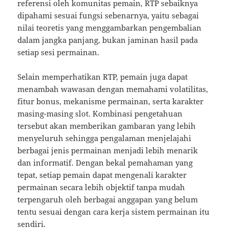
referensi oleh komunitas pemain, RTP sebaiknya
dipahami sesuai fungsi sebenarnya, yaitu sebagai
nilai teoretis yang menggambarkan pengembalian
dalam jangka panjang, bukan jaminan hasil pada
setiap sesi permainan.
Selain memperhatikan RTP, pemain juga dapat
menambah wawasan dengan memahami volatilitas,
fitur bonus, mekanisme permainan, serta karakter
masing-masing slot. Kombinasi pengetahuan
tersebut akan memberikan gambaran yang lebih
menyeluruh sehingga pengalaman menjelajahi
berbagai jenis permainan menjadi lebih menarik
dan informatif. Dengan bekal pemahaman yang
tepat, setiap pemain dapat mengenali karakter
permainan secara lebih objektif tanpa mudah
terpengaruh oleh berbagai anggapan yang belum
tentu sesuai dengan cara kerja sistem permainan itu
sendiri.