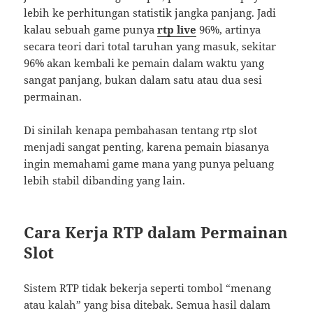
lebih ke perhitungan statistik jangka panjang. Jadi
kalau sebuah game punya
rtp live
96%, artinya
secara teori dari total taruhan yang masuk, sekitar
96% akan kembali ke pemain dalam waktu yang
sangat panjang, bukan dalam satu atau dua sesi
permainan.
Di sinilah kenapa pembahasan tentang rtp slot
menjadi sangat penting, karena pemain biasanya
ingin memahami game mana yang punya peluang
lebih stabil dibanding yang lain.
Cara Kerja RTP dalam Permainan
Slot
Sistem RTP tidak bekerja seperti tombol “menang
atau kalah” yang bisa ditebak. Semua hasil dalam