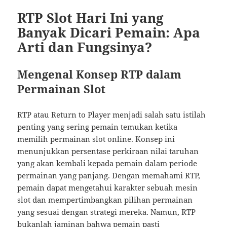
RTP Slot Hari Ini yang
Banyak Dicari Pemain: Apa
Arti dan Fungsinya?
Mengenal Konsep RTP dalam
Permainan Slot
RTP atau Return to Player menjadi salah satu istilah
penting yang sering pemain temukan ketika
memilih permainan slot online. Konsep ini
menunjukkan persentase perkiraan nilai taruhan
yang akan kembali kepada pemain dalam periode
permainan yang panjang. Dengan memahami RTP,
pemain dapat mengetahui karakter sebuah mesin
slot dan mempertimbangkan pilihan permainan
yang sesuai dengan strategi mereka. Namun, RTP
bukanlah jaminan bahwa pemain pasti