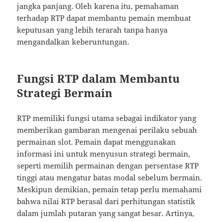
jangka panjang. Oleh karena itu, pemahaman
terhadap RTP dapat membantu pemain membuat
keputusan yang lebih terarah tanpa hanya
mengandalkan keberuntungan.
Fungsi RTP dalam Membantu
Strategi Bermain
RTP memiliki fungsi utama sebagai indikator yang
memberikan gambaran mengenai perilaku sebuah
permainan slot. Pemain dapat menggunakan
informasi ini untuk menyusun strategi bermain,
seperti memilih permainan dengan persentase RTP
tinggi atau mengatur batas modal sebelum bermain.
Meskipun demikian, pemain tetap perlu memahami
bahwa nilai RTP berasal dari perhitungan statistik
dalam jumlah putaran yang sangat besar. Artinya,