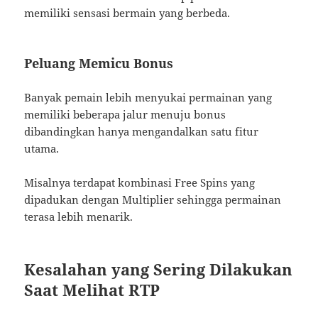
memiliki sensasi bermain yang berbeda.
Peluang Memicu Bonus
Banyak pemain lebih menyukai permainan yang
memiliki beberapa jalur menuju bonus
dibandingkan hanya mengandalkan satu fitur
utama.
Misalnya terdapat kombinasi Free Spins yang
dipadukan dengan Multiplier sehingga permainan
terasa lebih menarik.
Kesalahan yang Sering Dilakukan
Saat Melihat RTP