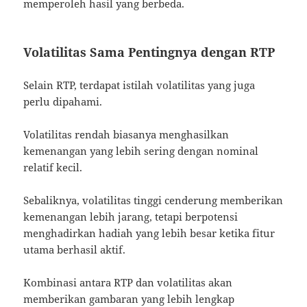
memperoleh hasil yang berbeda.
Volatilitas Sama Pentingnya dengan RTP
Selain RTP, terdapat istilah volatilitas yang juga
perlu dipahami.
Volatilitas rendah biasanya menghasilkan
kemenangan yang lebih sering dengan nominal
relatif kecil.
Sebaliknya, volatilitas tinggi cenderung memberikan
kemenangan lebih jarang, tetapi berpotensi
menghadirkan hadiah yang lebih besar ketika fitur
utama berhasil aktif.
Kombinasi antara RTP dan volatilitas akan
memberikan gambaran yang lebih lengkap