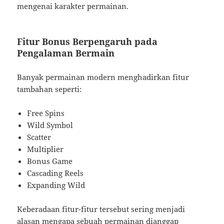
mengenai karakter permainan.
Fitur Bonus Berpengaruh pada
Pengalaman Bermain
Banyak permainan modern menghadirkan fitur
tambahan seperti:
Free Spins
Wild Symbol
Scatter
Multiplier
Bonus Game
Cascading Reels
Expanding Wild
Keberadaan fitur-fitur tersebut sering menjadi
alasan mengapa sebuah permainan dianggap