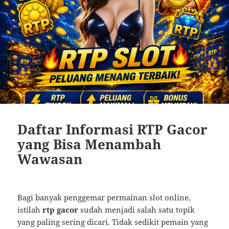
Daftar Informasi RTP Gacor
yang Bisa Menambah
Wawasan
Bagi banyak penggemar permainan slot online,
istilah
rtp gacor
sudah menjadi salah satu topik
yang paling sering dicari. Tidak sedikit pemain yang