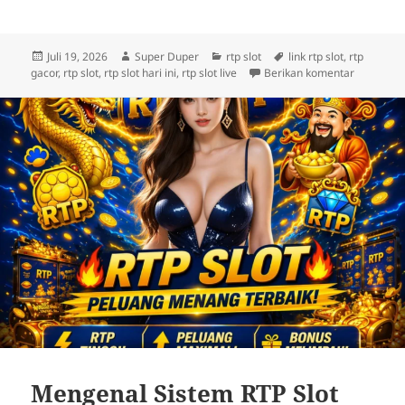
Diposkan
Penulis
Kategori
Tag
Juli 19, 2026
Super Duper
rtp slot
link rtp slot
,
rtp
pada
untuk Daf
gacor
,
rtp slot
,
rtp slot hari ini
,
rtp slot live
Berikan komentar
Mengenal Sistem RTP Slot