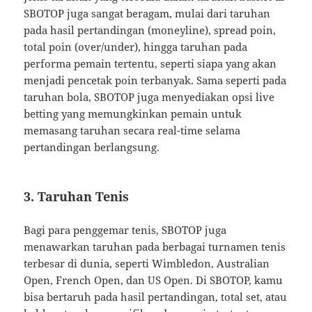
SBOTOP juga sangat beragam, mulai dari taruhan
pada hasil pertandingan (moneyline), spread poin,
total poin (over/under), hingga taruhan pada
performa pemain tertentu, seperti siapa yang akan
menjadi pencetak poin terbanyak. Sama seperti pada
taruhan bola, SBOTOP juga menyediakan opsi live
betting yang memungkinkan pemain untuk
memasang taruhan secara real-time selama
pertandingan berlangsung.
3. Taruhan Tenis
Bagi para penggemar tenis, SBOTOP juga
menawarkan taruhan pada berbagai turnamen tenis
terbesar di dunia, seperti Wimbledon, Australian
Open, French Open, dan US Open. Di SBOTOP, kamu
bisa bertaruh pada hasil pertandingan, total set, atau