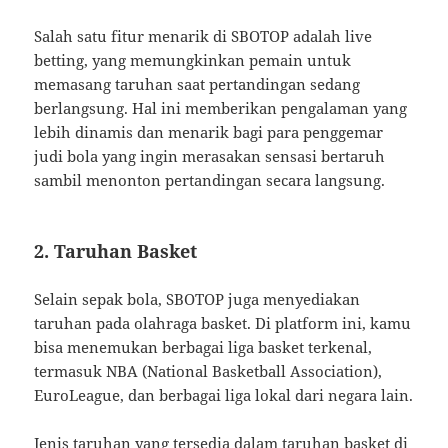
Salah satu fitur menarik di SBOTOP adalah live
betting, yang memungkinkan pemain untuk
memasang taruhan saat pertandingan sedang
berlangsung. Hal ini memberikan pengalaman yang
lebih dinamis dan menarik bagi para penggemar
judi bola yang ingin merasakan sensasi bertaruh
sambil menonton pertandingan secara langsung.
2. Taruhan Basket
Selain sepak bola, SBOTOP juga menyediakan
taruhan pada olahraga basket. Di platform ini, kamu
bisa menemukan berbagai liga basket terkenal,
termasuk NBA (National Basketball Association),
EuroLeague, dan berbagai liga lokal dari negara lain.
Jenis taruhan yang tersedia dalam taruhan basket di