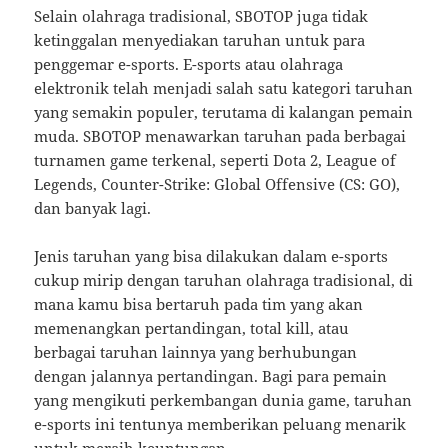
Selain olahraga tradisional, SBOTOP juga tidak
ketinggalan menyediakan taruhan untuk para
penggemar e-sports. E-sports atau olahraga
elektronik telah menjadi salah satu kategori taruhan
yang semakin populer, terutama di kalangan pemain
muda. SBOTOP menawarkan taruhan pada berbagai
turnamen game terkenal, seperti Dota 2, League of
Legends, Counter-Strike: Global Offensive (CS: GO),
dan banyak lagi.
Jenis taruhan yang bisa dilakukan dalam e-sports
cukup mirip dengan taruhan olahraga tradisional, di
mana kamu bisa bertaruh pada tim yang akan
memenangkan pertandingan, total kill, atau
berbagai taruhan lainnya yang berhubungan
dengan jalannya pertandingan. Bagi para pemain
yang mengikuti perkembangan dunia game, taruhan
e-sports ini tentunya memberikan peluang menarik
untuk meraih keuntungan.