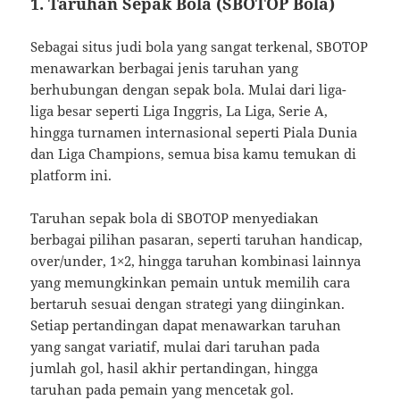
1. Taruhan Sepak Bola (SBOTOP Bola)
Sebagai situs judi bola yang sangat terkenal, SBOTOP
menawarkan berbagai jenis taruhan yang
berhubungan dengan sepak bola. Mulai dari liga-
liga besar seperti Liga Inggris, La Liga, Serie A,
hingga turnamen internasional seperti Piala Dunia
dan Liga Champions, semua bisa kamu temukan di
platform ini.
Taruhan sepak bola di SBOTOP menyediakan
berbagai pilihan pasaran, seperti taruhan handicap,
over/under, 1×2, hingga taruhan kombinasi lainnya
yang memungkinkan pemain untuk memilih cara
bertaruh sesuai dengan strategi yang diinginkan.
Setiap pertandingan dapat menawarkan taruhan
yang sangat variatif, mulai dari taruhan pada
jumlah gol, hasil akhir pertandingan, hingga
taruhan pada pemain yang mencetak gol.