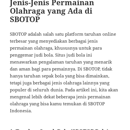
Jenis-Jenis Permainan
Olahraga yang Ada di
SBOTOP
SBOTOP adalah salah satu platform taruhan online
terbesar yang menyediakan berbagai jenis
permainan olahraga, khususnya untuk para
penggemar judi bola. Situs judi bola ini
menawarkan pengalaman taruhan yang menarik
dan aman bagi para pemainnya. Di SBOTOP, tidak
hanya taruhan sepak bola yang bisa dimainkan,
tetapi juga berbagai jenis olahraga lainnya yang
populer di seluruh dunia. Pada artikel ini, kita akan
mengenal lebih dekat beberapa jenis permainan
olahraga yang bisa kamu temukan di SBOTOP
Indonesia.