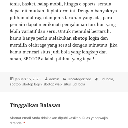
tenis, basket, balap mobil, hingga e-sports, semua
dapat ditemukan di platform ini. Dengan banyaknya
pilihan olahraga dan jenis taruhan yang ada, para
pemain dapat menikmati pengalaman taruhan yang
lebih variatif dan seru. Untuk memulai bertaruh,
kamu hanya perlu melakukan
sbotop login
dan
memilih olahraga yang sesuai dengan minatmu. Jika
kamu mencari situs judi bola yang lengkap dan
aman, SBOTOP adalah pilihan yang tepat!
Diposkan
Penulis
Kategori
Tag
Januari 15, 2025
admin
Uncategorized
judi bola
,
pada
sbotop
,
sbotop login
,
sbotop wap
,
situs judi bola
Tinggalkan Balasan
Alamat email Anda tidak akan dipublikasikan.
Ruas yang wajib
ditandai
*