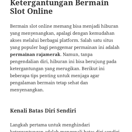
Ketergantungan Bermain
Slot Online
Bermain slot online memang bisa menjadi hiburan
yang menyenangkan, apalagi dengan kemudahan
akses melalui berbagai platform. Salah satu situs
yang populer bagi penggemar permainan ini adalah
permainan rajamerak
. Namun, tanpa
pengendalian diri, hiburan ini bisa berujung pada
ketergantungan yang merugikan. Berikut ini
beberapa tips penting untuk menjaga agar
pengalaman bermain tetap sehat dan
menyenangkan.
Kenali Batas Diri Sendiri
Langkah pertama untuk menghindari
ketergantungan adalah mengenali batas diri sendiri.