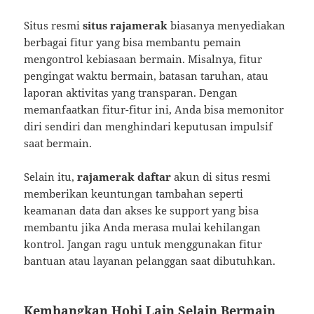
Situs resmi
situs rajamerak
biasanya menyediakan
berbagai fitur yang bisa membantu pemain
mengontrol kebiasaan bermain. Misalnya, fitur
pengingat waktu bermain, batasan taruhan, atau
laporan aktivitas yang transparan. Dengan
memanfaatkan fitur-fitur ini, Anda bisa memonitor
diri sendiri dan menghindari keputusan impulsif
saat bermain.
Selain itu,
rajamerak daftar
akun di situs resmi
memberikan keuntungan tambahan seperti
keamanan data dan akses ke support yang bisa
membantu jika Anda merasa mulai kehilangan
kontrol. Jangan ragu untuk menggunakan fitur
bantuan atau layanan pelanggan saat dibutuhkan.
Kembangkan Hobi Lain Selain Bermain