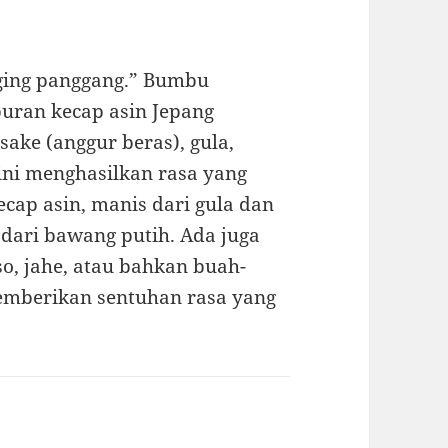
ging panggang.” Bumbu
uran kecap asin Jepang
 sake (anggur beras), gula,
ini menghasilkan rasa yang
cap asin, manis dari gula dan
 dari bawang putih. Ada juga
, jahe, atau bahkan buah-
memberikan sentuhan rasa yang