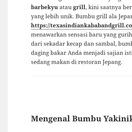
barbekyu
atau
grill
, kini saatnya b
yang lebih unik. Bumbu grill ala Jepa
https://texasindiankababandgrill.c
menawarkan sensasi baru yang gurih,
dari sekadar kecap dan sambal, bum
daging bakar Anda menjadi sajian is
sedang makan di restoran Jepang.
Mengenal Bumbu Yakini