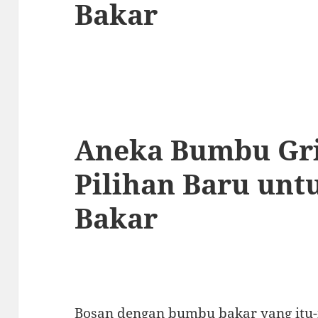
Bakar
Aneka Bumbu Gril
Pilihan Baru unt
Bakar
Bosan dengan bumbu bakar yang itu-