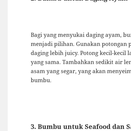
Bagi yang menyukai daging ayam, bu
menjadi pilihan. Gunakan potongan 
daging lebih juicy. Potong kecil-keci
yang sama. Tambahkan sedikit air l
asam yang segar, yang akan menyeim
bumbu.
3. Bumbu untuk Seafood dan 