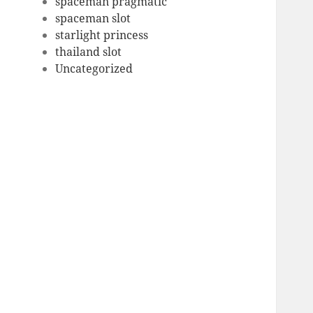
spaceman pragmatic
spaceman slot
starlight princess
thailand slot
Uncategorized