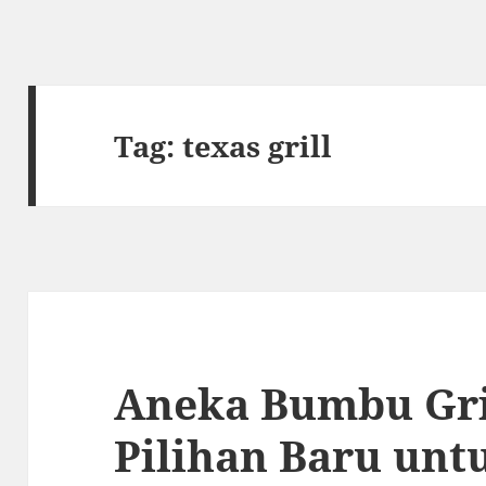
Tag:
texas grill
Aneka Bumbu Gril
Pilihan Baru unt