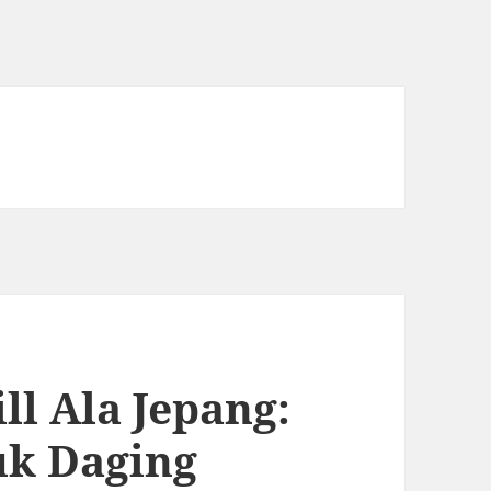
l Ala Jepang:
uk Daging