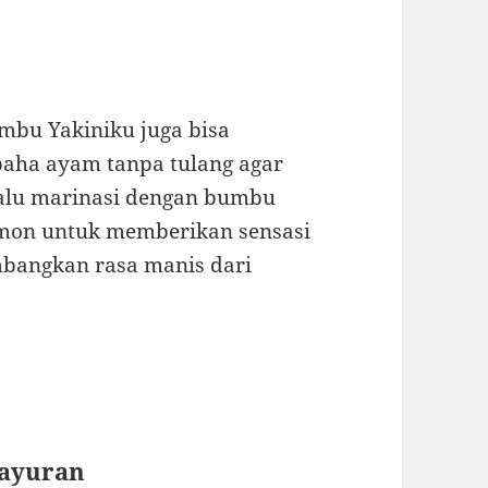
mbu Yakiniku juga bisa
paha ayam tanpa tulang agar
l lalu marinasi dengan bumbu
emon untuk memberikan sensasi
bangkan rasa manis dari
Sayuran