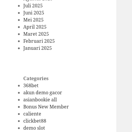
Juli 2025
Juni 2025
Mei 2025
April 2025
Maret 2025
Februari 2025
Januari 2025
Categories
368bet
akun demo gacor
asianbookie all
Bonus New Member
caliente
clickbet88
demo slot