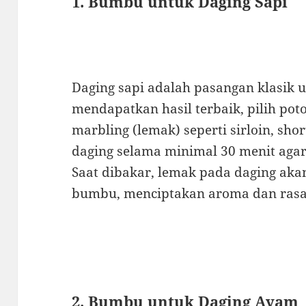
1. Bumbu untuk Daging Sapi
Daging sapi adalah pasangan klasik
mendapatkan hasil terbaik, pilih po
marbling (lemak) seperti sirloin, sho
daging selama minimal 30 menit ag
Saat dibakar, lemak pada daging ak
bumbu, menciptakan aroma dan rasa 
2. Bumbu untuk Daging Ayam