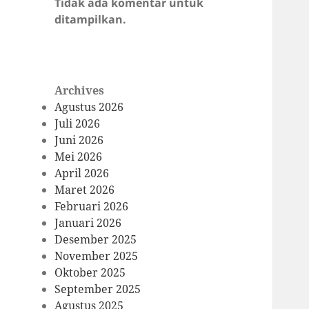
Tidak ada komentar untuk
ditampilkan.
Archives
Agustus 2026
Juli 2026
Juni 2026
Mei 2026
April 2026
Maret 2026
Februari 2026
Januari 2026
Desember 2025
November 2025
Oktober 2025
September 2025
Agustus 2025