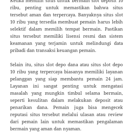
Ketika memilih situs untuk bermain slot deposit 10
ribu, penting untuk memastikan bahwa situs
tersebut aman dan terpercaya. Banyaknya situs slot
10 ribu yang tersedia membuat pemain harus lebih
selektif dalam memilih tempat bermain. Pastikan
situs tersebut memiliki lisensi resmi dan sistem
keamanan yang terjamin untuk melindungi data
pribadi dan transaksi keuangan pemain.
Selain itu, situs slot depo dana atau situs slot depo
10 ribu yang terpercaya biasanya memiliki layanan
pelanggan yang siap membantu pemain 24 jam.
Layanan ini sangat penting untuk mengatasi
masalah yang mungkin timbul selama bermain,
seperti kesulitan dalam melakukan deposit atau
penarikan dana. Pemain juga bisa mengecek
reputasi situs tersebut melalui ulasan atau review
dari pemain lain untuk memastikan pengalaman
bermain yang aman dan nyaman.