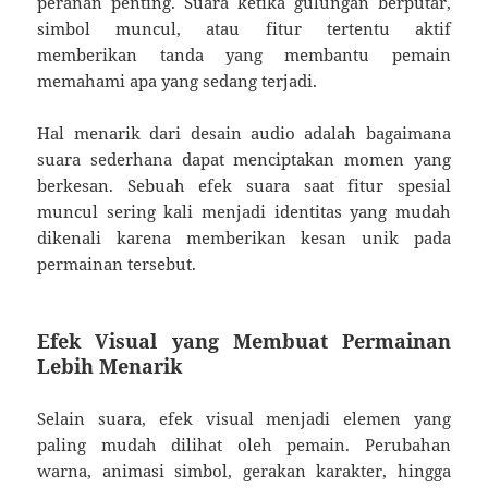
peranan penting. Suara ketika gulungan berputar,
simbol muncul, atau fitur tertentu aktif
memberikan tanda yang membantu pemain
memahami apa yang sedang terjadi.
Hal menarik dari desain audio adalah bagaimana
suara sederhana dapat menciptakan momen yang
berkesan. Sebuah efek suara saat fitur spesial
muncul sering kali menjadi identitas yang mudah
dikenali karena memberikan kesan unik pada
permainan tersebut.
Efek Visual yang Membuat Permainan
Lebih Menarik
Selain suara, efek visual menjadi elemen yang
paling mudah dilihat oleh pemain. Perubahan
warna, animasi simbol, gerakan karakter, hingga