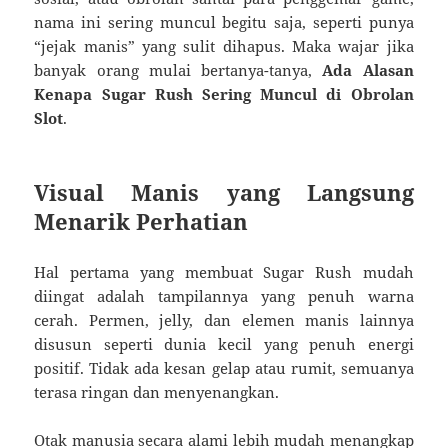
nama ini sering muncul begitu saja, seperti punya
“jejak manis” yang sulit dihapus. Maka wajar jika
banyak orang mulai bertanya-tanya,
Ada Alasan
Kenapa Sugar Rush Sering Muncul di Obrolan
Slot
.
Visual Manis yang Langsung
Menarik Perhatian
Hal pertama yang membuat Sugar Rush mudah
diingat adalah tampilannya yang penuh warna
cerah. Permen, jelly, dan elemen manis lainnya
disusun seperti dunia kecil yang penuh energi
positif. Tidak ada kesan gelap atau rumit, semuanya
terasa ringan dan menyenangkan.
Otak manusia secara alami lebih mudah menangkap