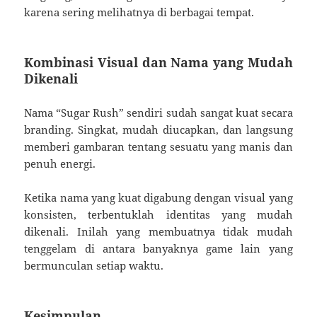
karena sering melihatnya di berbagai tempat.
Kombinasi Visual dan Nama yang Mudah
Dikenali
Nama “Sugar Rush” sendiri sudah sangat kuat secara
branding. Singkat, mudah diucapkan, dan langsung
memberi gambaran tentang sesuatu yang manis dan
penuh energi.
Ketika nama yang kuat digabung dengan visual yang
konsisten, terbentuklah identitas yang mudah
dikenali. Inilah yang membuatnya tidak mudah
tenggelam di antara banyaknya game lain yang
bermunculan setiap waktu.
Kesimpulan