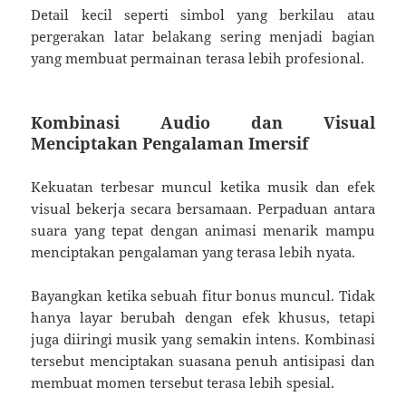
Detail kecil seperti simbol yang berkilau atau
pergerakan latar belakang sering menjadi bagian
yang membuat permainan terasa lebih profesional.
Kombinasi Audio dan Visual
Menciptakan Pengalaman Imersif
Kekuatan terbesar muncul ketika musik dan efek
visual bekerja secara bersamaan. Perpaduan antara
suara yang tepat dengan animasi menarik mampu
menciptakan pengalaman yang terasa lebih nyata.
Bayangkan ketika sebuah fitur bonus muncul. Tidak
hanya layar berubah dengan efek khusus, tetapi
juga diiringi musik yang semakin intens. Kombinasi
tersebut menciptakan suasana penuh antisipasi dan
membuat momen tersebut terasa lebih spesial.