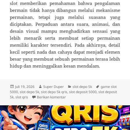
slot memberikan pemahaman bahwa pengalaman
bermain tidak hanya dibangun melalui mekanisme
permainan, tetapi juga melalui suasana yang
diciptakan. Perpaduan antara suara, animasi, dan
desain visual mampu menghadirkan sensasi yang
lebih menarik serta membuat setiap permainan
memiliki karakter tersendiri. Pada akhirnya, detail
kecil seperti nada dan cahaya dapat menjadi elemen
besar yang membuat sebuah permainan terasa lebih
hidup dan meninggalkan kesan mendalam.
Diposkan
Penulis
Kategori
Tag
Juli 19, 2026
Super Duper
slot depo 5k
game slot
pada
5000
,
slot depo 5k
,
slot depo 5k qris
,
slot deposit 5000
,
slot deposit
untuk Mengenal Musik dan Efek Visual 
5k
,
slot qris
Berikan komentar