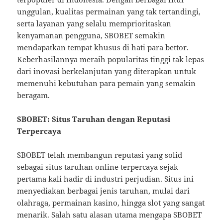
unggulan, kualitas permainan yang tak tertandingi,
serta layanan yang selalu memprioritaskan
kenyamanan pengguna, SBOBET semakin
mendapatkan tempat khusus di hati para bettor.
Keberhasilannya meraih popularitas tinggi tak lepas
dari inovasi berkelanjutan yang diterapkan untuk
memenuhi kebutuhan para pemain yang semakin
beragam.
SBOBET: Situs Taruhan dengan Reputasi
Terpercaya
SBOBET telah membangun reputasi yang solid
sebagai situs taruhan online terpercaya sejak
pertama kali hadir di industri perjudian. Situs ini
menyediakan berbagai jenis taruhan, mulai dari
olahraga, permainan kasino, hingga slot yang sangat
menarik. Salah satu alasan utama mengapa SBOBET