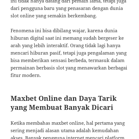
ini tidak hanya datang dari pemain lama, tetapi juga
dari pengguna baru yang penasaran dengan dunia
slot online yang semakin berkembang.
Fenomena ini bisa dibilang wajar, karena dunia
hiburan digital saat ini memang sudah bergeser ke
arah yang lebih interaktif. Orang tidak lagi hanya
mencari hiburan pasif, tetapi juga pengalaman yang
bisa memberikan sensasi berbeda, termasuk dalam
permainan berbasis slot yang menawarkan berbagai
fitur modern.
Maxbet Online dan Daya Tarik
yang Membuat Banyak Dicari
Ketika membahas maxbet online, hal pertama yang
sering menjadi alasan utama adalah kemudahan
akses. Banyak pengguna internet mencari platform