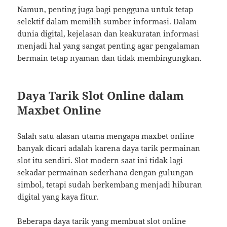
Namun, penting juga bagi pengguna untuk tetap
selektif dalam memilih sumber informasi. Dalam
dunia digital, kejelasan dan keakuratan informasi
menjadi hal yang sangat penting agar pengalaman
bermain tetap nyaman dan tidak membingungkan.
Daya Tarik Slot Online dalam
Maxbet Online
Salah satu alasan utama mengapa maxbet online
banyak dicari adalah karena daya tarik permainan
slot itu sendiri. Slot modern saat ini tidak lagi
sekadar permainan sederhana dengan gulungan
simbol, tetapi sudah berkembang menjadi hiburan
digital yang kaya fitur.
Beberapa daya tarik yang membuat slot online