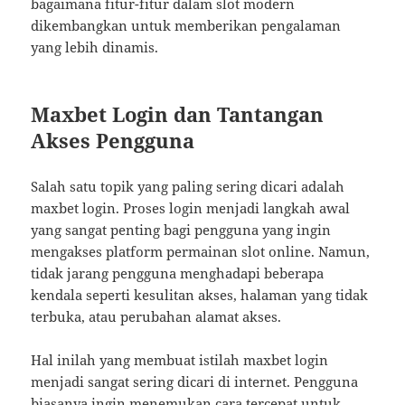
bagaimana fitur-fitur dalam slot modern
dikembangkan untuk memberikan pengalaman
yang lebih dinamis.
Maxbet Login dan Tantangan
Akses Pengguna
Salah satu topik yang paling sering dicari adalah
maxbet login. Proses login menjadi langkah awal
yang sangat penting bagi pengguna yang ingin
mengakses platform permainan slot online. Namun,
tidak jarang pengguna menghadapi beberapa
kendala seperti kesulitan akses, halaman yang tidak
terbuka, atau perubahan alamat akses.
Hal inilah yang membuat istilah maxbet login
menjadi sangat sering dicari di internet. Pengguna
biasanya ingin menemukan cara tercepat untuk