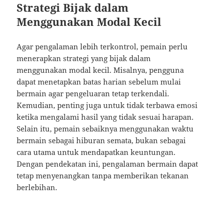
Strategi Bijak dalam
Menggunakan Modal Kecil
Agar pengalaman lebih terkontrol, pemain perlu
menerapkan strategi yang bijak dalam
menggunakan modal kecil. Misalnya, pengguna
dapat menetapkan batas harian sebelum mulai
bermain agar pengeluaran tetap terkendali.
Kemudian, penting juga untuk tidak terbawa emosi
ketika mengalami hasil yang tidak sesuai harapan.
Selain itu, pemain sebaiknya menggunakan waktu
bermain sebagai hiburan semata, bukan sebagai
cara utama untuk mendapatkan keuntungan.
Dengan pendekatan ini, pengalaman bermain dapat
tetap menyenangkan tanpa memberikan tekanan
berlebihan.