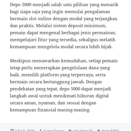
Depo 5000 menjadi salah satu pilihan yang menarik
bagi siapa saja yang ingin memulai pengalaman
bermain slot online dengan modal yang terjangkau
dan praktis. Melalui sistem deposit minimum,
pemain dapat mengenal berbagai jenis permainan,
mempelajari fitur yang tersedia, sekaligus melatih
kemampuan mengelola modal secara lebih bijak.
Meskipun menawarkan kemudahan, setiap pemain
tetap perlu menerapkan pengelolaan dana yang
baik, memilih platform yang terpercaya, serta
bermain secara bertanggung jawab. Dengan
pendekatan yang tepat, depo 5000 dapat menjadi
langkah awal untuk menikmati hiburan digital
secara aman, nyaman, dan sesuai dengan
kemampuan finansial masing-masing.
Diposkan
Penulis
Kategori
Tag
Juli 13, 2026
Super Duper
slot depo 5k
depo 5000
,