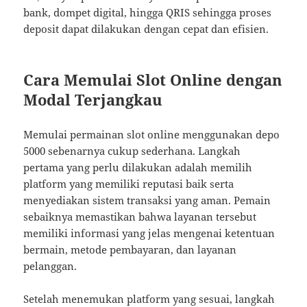
bank, dompet digital, hingga QRIS sehingga proses
deposit dapat dilakukan dengan cepat dan efisien.
Cara Memulai Slot Online dengan
Modal Terjangkau
Memulai permainan slot online menggunakan depo
5000 sebenarnya cukup sederhana. Langkah
pertama yang perlu dilakukan adalah memilih
platform yang memiliki reputasi baik serta
menyediakan sistem transaksi yang aman. Pemain
sebaiknya memastikan bahwa layanan tersebut
memiliki informasi yang jelas mengenai ketentuan
bermain, metode pembayaran, dan layanan
pelanggan.
Setelah menemukan platform yang sesuai, langkah