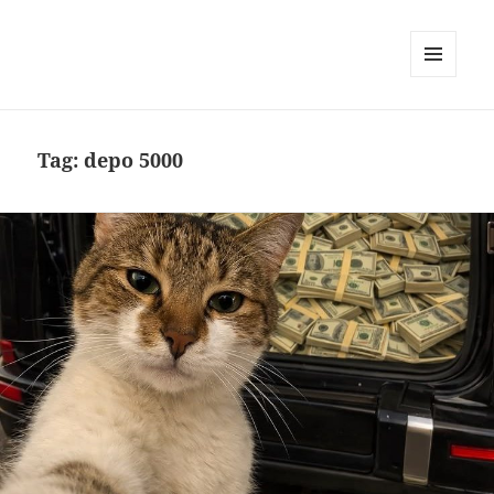
MENU
DAN
WIDGET
Tag:
depo 5000