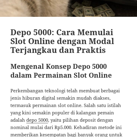
Depo 5000: Cara Memulai
Slot Online dengan Modal
Terjangkau dan Praktis
Mengenal Konsep Depo 5000
dalam Permainan Slot Online
Perkembangan teknologi telah membuat berbagai
jenis hiburan digital semakin mudah diakses,
termasuk permainan slot online. Salah satu istilah
yang kini semakin populer di kalangan pemain
adalah
depo 5000
, yaitu pilihan deposit dengan
nominal mulai dari Rp5.000. Kehadiran metode ini
memberikan kesempatan bagi banyak orang untuk