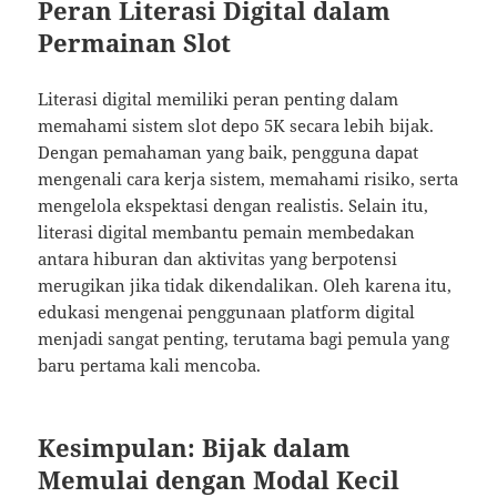
Peran Literasi Digital dalam
Permainan Slot
Literasi digital memiliki peran penting dalam
memahami sistem slot depo 5K secara lebih bijak.
Dengan pemahaman yang baik, pengguna dapat
mengenali cara kerja sistem, memahami risiko, serta
mengelola ekspektasi dengan realistis. Selain itu,
literasi digital membantu pemain membedakan
antara hiburan dan aktivitas yang berpotensi
merugikan jika tidak dikendalikan. Oleh karena itu,
edukasi mengenai penggunaan platform digital
menjadi sangat penting, terutama bagi pemula yang
baru pertama kali mencoba.
Kesimpulan: Bijak dalam
Memulai dengan Modal Kecil