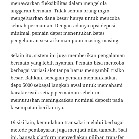
menawarkan fleksibilitas dalam mengelola
anggaran bermain. Tidak semua orang ingin
mengeluarkan dana besar hanya untuk mencoba
sebuah permainan. Dengan adanya opsi deposit
minimal, pemain dapat menentukan batas
pengeluaran sesuai kemampuan masing-masing.
Selain itu, sistem ini juga memberikan pengalaman
bermain yang lebih nyaman. Pemain bisa mencoba
berbagai variasi slot tanpa harus mengambil risiko
besar. Bahkan, sebagian pemain memanfaatkan
depo 5000 sebagai langkah awal untuk memahami
karakteristik setiap permainan sebelum
memutuskan meningkatkan nominal deposit pada
kesempatan berikutnya.
Di sisi lain, kemudahan transaksi melalui berbagai
metode pembayaran juga menjadi nilai tambah. Saat
ini, banyak platform menyediakan pilihan transfer