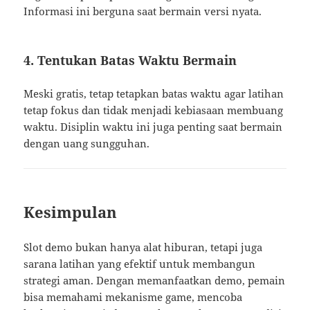
Informasi ini berguna saat bermain versi nyata.
4. Tentukan Batas Waktu Bermain
Meski gratis, tetap tetapkan batas waktu agar latihan
tetap fokus dan tidak menjadi kebiasaan membuang
waktu. Disiplin waktu ini juga penting saat bermain
dengan uang sungguhan.
Kesimpulan
Slot demo bukan hanya alat hiburan, tetapi juga
sarana latihan yang efektif untuk membangun
strategi aman. Dengan memanfaatkan demo, pemain
bisa memahami mekanisme game, mencoba