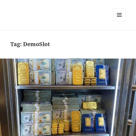
MENU
DAN
WIDGET
Tag:
DemoSlot