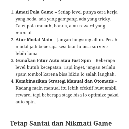
Amati Pola Game
– Setiap level punya cara kerja
yang beda, ada yang gampang, ada yang tricky.
Catet pola musuh, bonus, atau reward yang
muncul.
Atur Modal Main
– Jangan langsung all in. Pecah
modal jadi beberapa sesi biar lo bisa survive
lebih lama.
Gunakan Fitur Auto atau Fast Spin
– Beberapa
level butuh kecepatan. Tapi inget, jangan terlalu
spam tombol karena bisa bikin lo salah langkah.
Kombinasikan Strategi Manual dan Otomatis
–
Kadang main manual itu lebih efektif buat ambil
reward, tapi beberapa stage bisa lo optimize pakai
auto spin.
Tetap Santai dan Nikmati Game