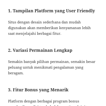
1. Tampilan Platform yang User Friendly
Situs dengan desain sederhana dan mudah
digunakan akan memberikan kenyamanan lebih
saat menjelajahi berbagai fitur.
2. Variasi Permainan Lengkap
Semakin banyak pilihan permainan, semakin besar
peluang untuk menikmati pengalaman yang
beragam.
3. Fitur Bonus yang Menarik
Platform dengan berbagai program bonus