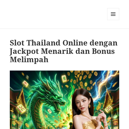
MENU
DAN
WIDGET
Slot Thailand Online dengan
Jackpot Menarik dan Bonus
Melimpah