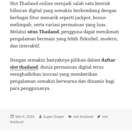
Slot Thailand online menjadi salah satu bentuk
hiburan digital yang semakin berkembang dengan
berbagai fitur menarik seperti jackpot, bonus
melimpah, serta variasi permainan yang luas.
Melalui
situs Thailand
, pengguna dapat menikmati
pengalaman bermain yang lebih fleksibel, modern,
dan interaktif.
Dengan semakin banyaknya pilihan dalam
daftar
slot thailand
, dunia permainan digital terus
menghadirkan inovasi yang memberikan
pengalaman semakin berwarna dan dinamis bagi
para penggunanya.
Diposkan
Penulis
Kategori
Tag
Mei 9, 2026
Super Duper
slot thailand
slot
pada
thailand