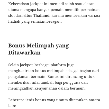
Keberadaan jackpot ini menjadi salah satu alasan
utama mengapa banyak pemain memilih permainan
slot dari
situs Thailand
, karena memberikan variasi
hadiah yang semakin beragam.
Bonus Melimpah yang
Ditawarkan
Selain jackpot, berbagai platform juga
menghadirkan bonus melimpah sebagai bagian dari
pengalaman bermain. Bonus ini dirancang untuk
memberikan nilai tambah bagi pengguna dan
meningkatkan kenyamanan dalam bermain.
Beberapa jenis bonus yang umum ditemukan antara
lain: