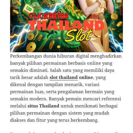
Perkembangan dunia hiburan digital menghadirkan
banyak pilihan permainan berbasis online yang
semakin diminati. Salah satu yang memiliki daya
tarik besar adalah
slot thailand
online
, yang
dikenal dengan tampilan menarik, variasi
permainan luas, serta pengalaman bermain yang
semakin modern. Banyak pemain mencari referensi
melalui
situs Thailand
untuk menikmati berbagai
pilihan permainan dengan sistem yang mudah
diakses dan fitur yang terus berkembang.