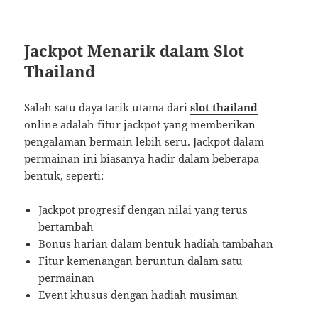
Jackpot Menarik dalam Slot
Thailand
Salah satu daya tarik utama dari
slot thailand
online adalah fitur jackpot yang memberikan
pengalaman bermain lebih seru. Jackpot dalam
permainan ini biasanya hadir dalam beberapa
bentuk, seperti:
Jackpot progresif dengan nilai yang terus
bertambah
Bonus harian dalam bentuk hadiah tambahan
Fitur kemenangan beruntun dalam satu
permainan
Event khusus dengan hadiah musiman