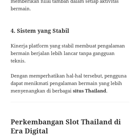
memberikan nilai tambah dalam setiap aktivitas
bermain.
4. Sistem yang Stabil
Kinerja platform yang stabil membuat pengalaman
bermain berjalan lebih lancar tanpa gangguan
teknis.
Dengan memperhatikan hal-hal tersebut, pengguna
dapat menikmati pengalaman bermain yang lebih
menyenangkan di berbagai
situs Thailand
.
Perkembangan Slot Thailand di
Era Digital