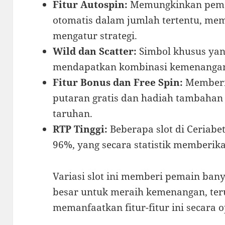
Fitur Autospin:
Memungkinkan pema
otomatis dalam jumlah tertentu, me
mengatur strategi.
Wild dan Scatter:
Simbol khusus yan
mendapatkan kombinasi kemenangan 
Fitur Bonus dan Free Spin:
Memberi
putaran gratis dan hadiah tambaha
taruhan.
RTP Tinggi:
Beberapa slot di Ceriabe
96%, yang secara statistik memberik
Variasi slot ini memberi pemain bany
besar untuk meraih kemenangan, ter
memanfaatkan fitur-fitur ini secara o