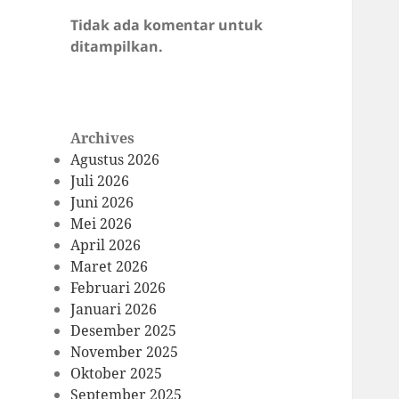
Tidak ada komentar untuk
ditampilkan.
Archives
Agustus 2026
Juli 2026
Juni 2026
Mei 2026
April 2026
Maret 2026
Februari 2026
Januari 2026
Desember 2025
November 2025
Oktober 2025
September 2025