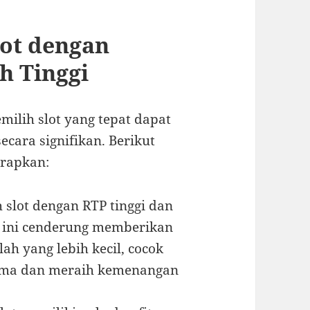
lot dengan
h Tinggi
ilih slot yang tepat dapat
ara signifikan. Berikut
erapkan:
h slot dengan RTP tinggi dan
ot ini cenderung memberikan
h yang lebih kecil, cocok
lama dan meraih kemenangan