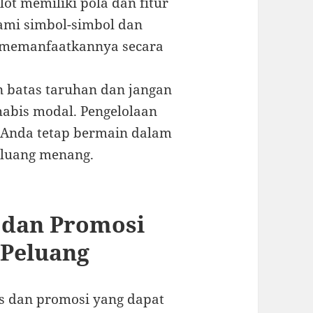
lot memiliki pola dan fitur
mi simbol-simbol dan
a memanfaatkannya secara
 batas taruhan dan jangan
habis modal. Pengelolaan
Anda tetap bermain dalam
eluang menang.
 dan Promosi
 Peluang
s dan promosi yang dapat