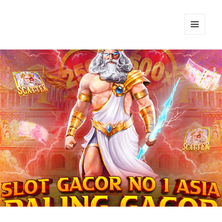
MENU
DAN
WIDGET