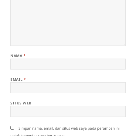
NAMA
*
EMAIL
*
SITUS WEB
Simpan nama, email, dan situs web saya pada peramban ini
untuk komentar saya berikutnya.