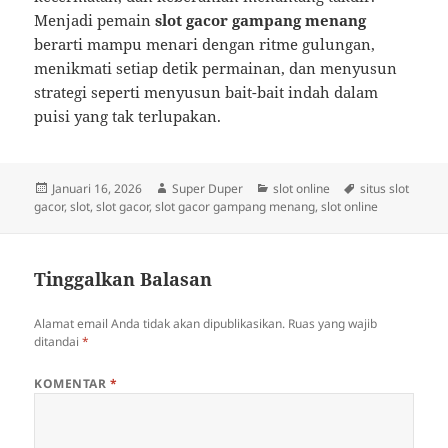
Menjadi pemain
slot gacor gampang menang
berarti mampu menari dengan ritme gulungan,
menikmati setiap detik permainan, dan menyusun
strategi seperti menyusun bait-bait indah dalam
puisi yang tak terlupakan.
Diposkan
Penulis
Kategori
Tag
Januari 16, 2026
Super Duper
slot online
situs slot
pada
gacor
,
slot
,
slot gacor
,
slot gacor gampang menang
,
slot online
Tinggalkan Balasan
Alamat email Anda tidak akan dipublikasikan.
Ruas yang wajib
ditandai
*
KOMENTAR
*