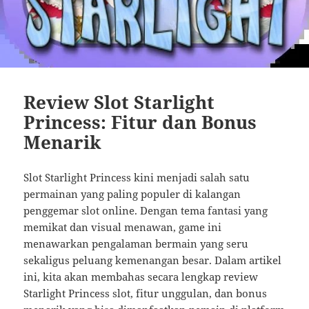
Review Slot Starlight
Princess: Fitur dan Bonus
Menarik
Slot Starlight Princess kini menjadi salah satu
permainan yang paling populer di kalangan
penggemar slot online. Dengan tema fantasi yang
memikat dan visual menawan, game ini
menawarkan pengalaman bermain yang seru
sekaligus peluang kemenangan besar. Dalam artikel
ini, kita akan membahas secara lengkap review
Starlight Princess slot, fitur unggulan, dan bonus