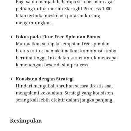
Bagi saldo menjadi beberapa sesi bermain agar
peluang untuk meraih Starlight Princess 1000
tetap terbuka meski ada putaran kurang
menguntungkan.
Fokus pada Fitur Free Spin dan Bonus
Manfaatkan setiap kesempatan free spin dan
bonus untuk memaksimalkan kombinasi simbol
bernilai tinggi. Ini adalah kunci untuk mencapai
kemenangan besar di slot princess.
Konsisten dengan Strategi
Hindari mengubah taruhan secara drastis saat
mengalami kekalahan. Strategi yang konsisten
sering kali lebih efektif dalam jangka panjang.
Kesimpulan