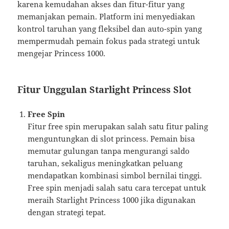
karena kemudahan akses dan fitur-fitur yang
memanjakan pemain. Platform ini menyediakan
kontrol taruhan yang fleksibel dan auto-spin yang
mempermudah pemain fokus pada strategi untuk
mengejar Princess 1000.
Fitur Unggulan Starlight Princess Slot
Free Spin
Fitur free spin merupakan salah satu fitur paling
menguntungkan di slot princess. Pemain bisa
memutar gulungan tanpa mengurangi saldo
taruhan, sekaligus meningkatkan peluang
mendapatkan kombinasi simbol bernilai tinggi.
Free spin menjadi salah satu cara tercepat untuk
meraih Starlight Princess 1000 jika digunakan
dengan strategi tepat.