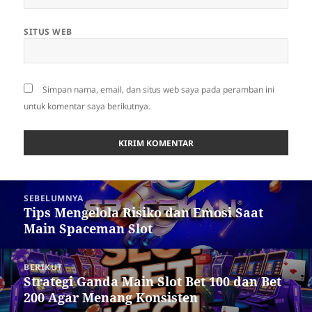
SITUS WEB
Simpan nama, email, dan situs web saya pada peramban ini
untuk komentar saya berikutnya.
Navigasi
SEBELUMNYA
pos
Tips Mengelola Risiko dan Emosi Saat
Pos
Main Spaceman Slot
sebelumnya:
BERIKUT
Strategi Ganda Main Slot Bet 100 dan Bet
Pos
200 Agar Menang Konsisten
berikutnya: