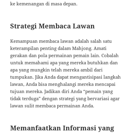
ke kemenangan di masa depan.
Strategi Membaca Lawan
Kemampuan membaca lawan adalah salah satu
keterampilan penting dalam Mahjong. Amati
gerakan dan pola permainan pemain lain. Cobalah
untuk memahami apa yang mereka butuhkan dan
apa yang mungkin telah mereka ambil dari
tumpukan. Jika Anda dapat mengantisipasi langkah
lawan, Anda bisa menghalangi mereka mencapai
tujuan mereka. Jadikan diri Anda “pemain yang
tidak terduga” dengan strategi yang bervariasi agar
lawan sulit membaca permainan Anda.
Memanfaatkan Informasi yang