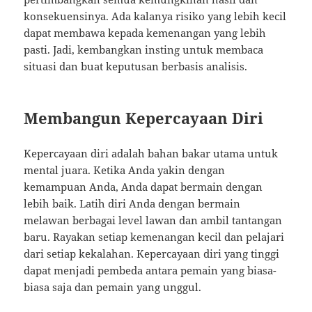
konsekuensinya. Ada kalanya risiko yang lebih kecil
dapat membawa kepada kemenangan yang lebih
pasti. Jadi, kembangkan insting untuk membaca
situasi dan buat keputusan berbasis analisis.
Membangun Kepercayaan Diri
Kepercayaan diri adalah bahan bakar utama untuk
mental juara. Ketika Anda yakin dengan
kemampuan Anda, Anda dapat bermain dengan
lebih baik. Latih diri Anda dengan bermain
melawan berbagai level lawan dan ambil tantangan
baru. Rayakan setiap kemenangan kecil dan pelajari
dari setiap kekalahan. Kepercayaan diri yang tinggi
dapat menjadi pembeda antara pemain yang biasa-
biasa saja dan pemain yang unggul.