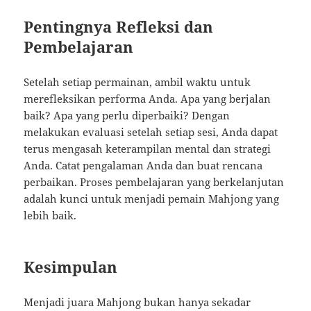
Pentingnya Refleksi dan
Pembelajaran
Setelah setiap permainan, ambil waktu untuk
merefleksikan performa Anda. Apa yang berjalan
baik? Apa yang perlu diperbaiki? Dengan
melakukan evaluasi setelah setiap sesi, Anda dapat
terus mengasah keterampilan mental dan strategi
Anda. Catat pengalaman Anda dan buat rencana
perbaikan. Proses pembelajaran yang berkelanjutan
adalah kunci untuk menjadi pemain Mahjong yang
lebih baik.
Kesimpulan
Menjadi juara Mahjong bukan hanya sekadar