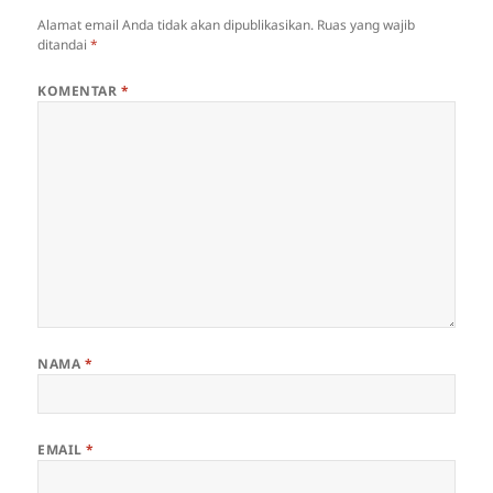
Alamat email Anda tidak akan dipublikasikan.
Ruas yang wajib
ditandai
*
KOMENTAR
*
NAMA
*
EMAIL
*