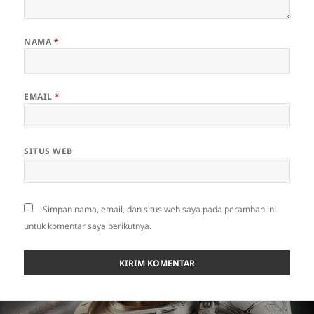
NAMA
*
EMAIL
*
SITUS WEB
Simpan nama, email, dan situs web saya pada peramban ini
untuk komentar saya berikutnya.
Navigasi