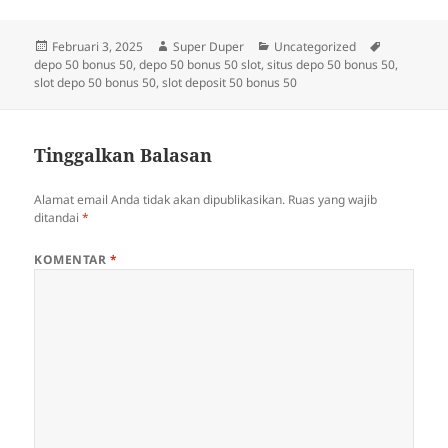
Diposkan
Penulis
Kategori
Tag
Februari 3, 2025
Super Duper
Uncategorized
pada
depo 50 bonus 50
,
depo 50 bonus 50 slot
,
situs depo 50 bonus 50
,
slot depo 50 bonus 50
,
slot deposit 50 bonus 50
Tinggalkan Balasan
Alamat email Anda tidak akan dipublikasikan.
Ruas yang wajib
ditandai
*
KOMENTAR
*