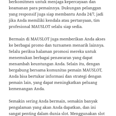
berkomitmen untuk menjaga kepercayaan dan
keamanan para pemainnya. Dukungan pelanggan
yang responsif juga siap membantu Anda 24/7, jadi
jika Anda memiliki kendala atau pertanyaan, tim
profesional MAUSLOT selalu siap sedia.
Bermain di MAUSLOT juga memberikan Anda akses
ke berbagai promo dan turnamen menarik lainnya.
Selalu periksa halaman promosi mereka untuk
menemukan berbagai penawaran yang dapat
menambah keuntungan Anda. Selain itu, dengan
bergabung bersama komunitas pemain MAUSLOT,
Anda bisa bertukar informasi dan strategi dengan
pemain lain, yang dapat meningkatkan peluang
kemenangan Anda.
Semakin sering Anda bermain, semakin banyak
pengalaman yang akan Anda dapatkan, dan ini
sangat penting dalam dunia slot. Menggunakan slot