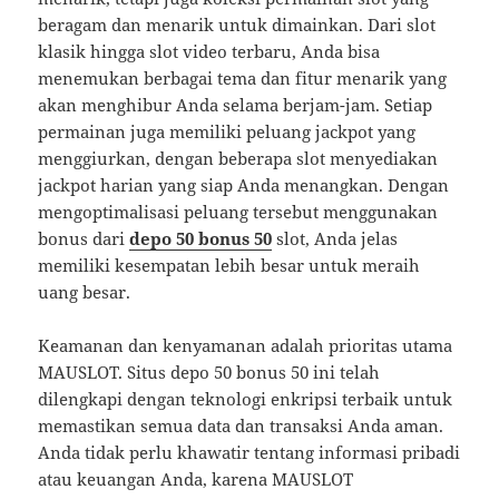
beragam dan menarik untuk dimainkan. Dari slot
klasik hingga slot video terbaru, Anda bisa
menemukan berbagai tema dan fitur menarik yang
akan menghibur Anda selama berjam-jam. Setiap
permainan juga memiliki peluang jackpot yang
menggiurkan, dengan beberapa slot menyediakan
jackpot harian yang siap Anda menangkan. Dengan
mengoptimalisasi peluang tersebut menggunakan
bonus dari
depo 50 bonus 50
slot, Anda jelas
memiliki kesempatan lebih besar untuk meraih
uang besar.
Keamanan dan kenyamanan adalah prioritas utama
MAUSLOT. Situs depo 50 bonus 50 ini telah
dilengkapi dengan teknologi enkripsi terbaik untuk
memastikan semua data dan transaksi Anda aman.
Anda tidak perlu khawatir tentang informasi pribadi
atau keuangan Anda, karena MAUSLOT