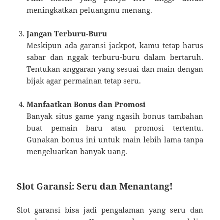
meningkatkan peluangmu menang.
Jangan Terburu-Buru
Meskipun ada garansi jackpot, kamu tetap harus
sabar dan nggak terburu-buru dalam bertaruh.
Tentukan anggaran yang sesuai dan main dengan
bijak agar permainan tetap seru.
Manfaatkan Bonus dan Promosi
Banyak situs game yang ngasih bonus tambahan
buat pemain baru atau promosi tertentu.
Gunakan bonus ini untuk main lebih lama tanpa
mengeluarkan banyak uang.
Slot Garansi: Seru dan Menantang!
Slot garansi bisa jadi pengalaman yang seru dan