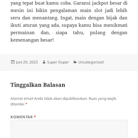
yang tepat buat kamu coba. Garansi jackpot besar di
mesin ini bikin pengalaman main slot jadi lebih
seru dan menantang. Ingat, main dengan bijak dan
ikuti aturan yang ada, supaya kamu bisa menikmati
permainan dan, siapa tahu, pulang dengan
kemenangan besar!
Diposkan
Penulis
Kategori
Juni 29, 2025
Super Duper
Uncategorized
pada
Tinggalkan Balasan
Alamat email Anda tidak akan dipublikasikan.
Ruas yang wajib
ditandai
*
KOMENTAR
*