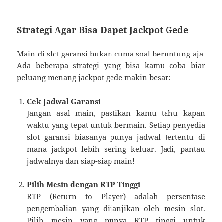
Strategi Agar Bisa Dapet Jackpot Gede
Main di slot garansi bukan cuma soal beruntung aja.
Ada beberapa strategi yang bisa kamu coba biar
peluang menang jackpot gede makin besar:
Cek Jadwal Garansi
Jangan asal main, pastikan kamu tahu kapan
waktu yang tepat untuk bermain. Setiap penyedia
slot garansi biasanya punya jadwal tertentu di
mana jackpot lebih sering keluar. Jadi, pantau
jadwalnya dan siap-siap main!
Pilih Mesin dengan RTP Tinggi
RTP (Return to Player) adalah persentase
pengembalian yang dijanjikan oleh mesin slot.
Pilih mesin yang punya RTP tinggi untuk