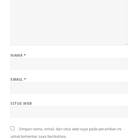
NAMA
*
EMAIL
*
SITUS WEB
Simpan nama, email, dan situs web saya pada peramban ini
untuk komentar saya berikutnya.