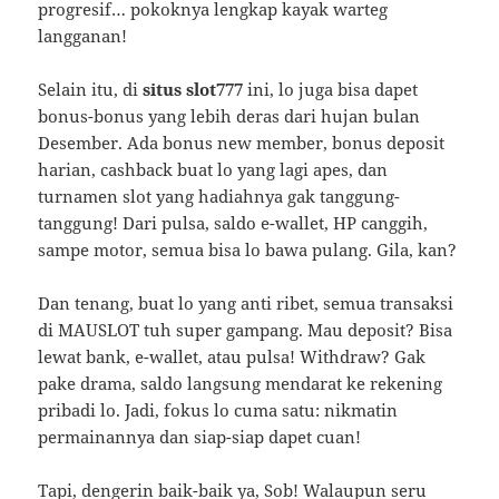
progresif… pokoknya lengkap kayak warteg
langganan!
Selain itu, di
situs slot777
ini, lo juga bisa dapet
bonus-bonus yang lebih deras dari hujan bulan
Desember. Ada bonus new member, bonus deposit
harian, cashback buat lo yang lagi apes, dan
turnamen slot yang hadiahnya gak tanggung-
tanggung! Dari pulsa, saldo e-wallet, HP canggih,
sampe motor, semua bisa lo bawa pulang. Gila, kan?
Dan tenang, buat lo yang anti ribet, semua transaksi
di MAUSLOT tuh super gampang. Mau deposit? Bisa
lewat bank, e-wallet, atau pulsa! Withdraw? Gak
pake drama, saldo langsung mendarat ke rekening
pribadi lo. Jadi, fokus lo cuma satu: nikmatin
permainannya dan siap-siap dapet cuan!
Tapi, dengerin baik-baik ya, Sob! Walaupun seru