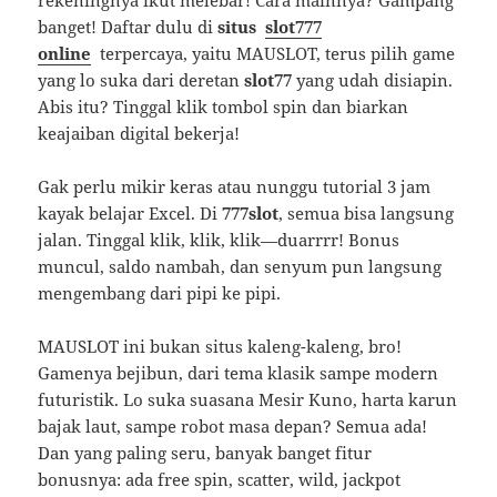
rekeningnya ikut melebar! Cara mainnya? Gampang
banget! Daftar dulu di
situs
slot777
online
terpercaya, yaitu MAUSLOT, terus pilih game
yang lo suka dari deretan
slot77
yang udah disiapin.
Abis itu? Tinggal klik tombol spin dan biarkan
keajaiban digital bekerja!
Gak perlu mikir keras atau nunggu tutorial 3 jam
kayak belajar Excel. Di
777slot
, semua bisa langsung
jalan. Tinggal klik, klik, klik—duarrrr! Bonus
muncul, saldo nambah, dan senyum pun langsung
mengembang dari pipi ke pipi.
MAUSLOT ini bukan situs kaleng-kaleng, bro!
Gamenya bejibun, dari tema klasik sampe modern
futuristik. Lo suka suasana Mesir Kuno, harta karun
bajak laut, sampe robot masa depan? Semua ada!
Dan yang paling seru, banyak banget fitur
bonusnya: ada free spin, scatter, wild, jackpot