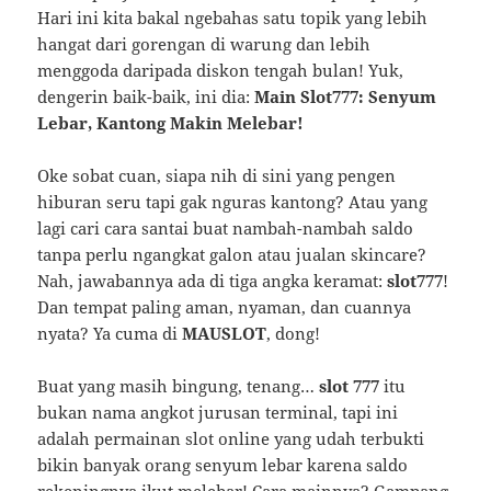
Hari ini kita bakal ngebahas satu topik yang lebih
hangat dari gorengan di warung dan lebih
menggoda daripada diskon tengah bulan! Yuk,
dengerin baik-baik, ini dia:
Main Slot777: Senyum
Lebar, Kantong Makin Melebar!
Oke sobat cuan, siapa nih di sini yang pengen
hiburan seru tapi gak nguras kantong? Atau yang
lagi cari cara santai buat nambah-nambah saldo
tanpa perlu ngangkat galon atau jualan skincare?
Nah, jawabannya ada di tiga angka keramat:
slot777
!
Dan tempat paling aman, nyaman, dan cuannya
nyata? Ya cuma di
MAUSLOT
, dong!
Buat yang masih bingung, tenang…
slot 777
itu
bukan nama angkot jurusan terminal, tapi ini
adalah permainan slot online yang udah terbukti
bikin banyak orang senyum lebar karena saldo