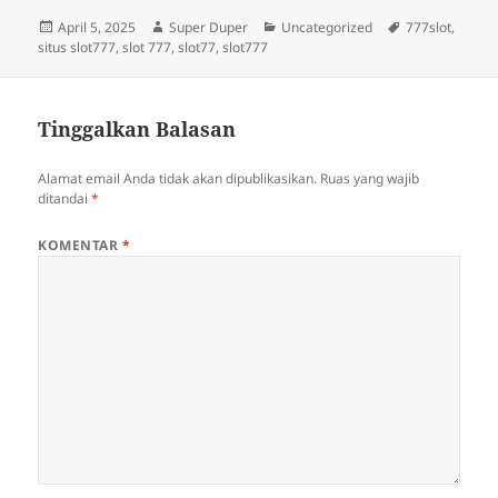
Diposkan
Penulis
Kategori
Tag
April 5, 2025
Super Duper
Uncategorized
777slot
,
pada
situs slot777
,
slot 777
,
slot77
,
slot777
Tinggalkan Balasan
Alamat email Anda tidak akan dipublikasikan.
Ruas yang wajib
ditandai
*
KOMENTAR
*