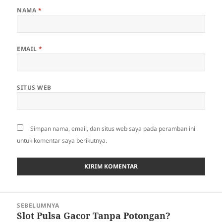
NAMA
*
EMAIL
*
SITUS WEB
Simpan nama, email, dan situs web saya pada peramban ini
untuk komentar saya berikutnya.
Navigasi
SEBELUMNYA
pos
Slot Pulsa Gacor Tanpa Potongan?
Pos