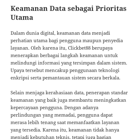
Keamanan Data sebagai Prioritas
Utama
Dalam dunia digital, keamanan data menjadi
perhatian utama bagi pengguna maupun penyedia
layanan. Oleh karena itu, Clickbet88 berupaya
menerapkan berbagai langkah keamanan untuk
melindungi informasi yang tersimpan dalam sistem.
Upaya tersebut mencakup penggunaan teknologi
enkripsi serta pemantauan sistem secara berkala.
Selain menjaga kerahasiaan data, penerapan standar
keamanan yang baik juga membantu meningkatkan
kepercayaan pengguna. Dengan adanya
perlindungan yang memadai, pengguna dapat
merasa lebih tenang saat memanfaatkan layanan
yang tersedia. Karena itu, keamanan tidak hanya
menjadi kebutuhan teknis, tetapi juga bagian