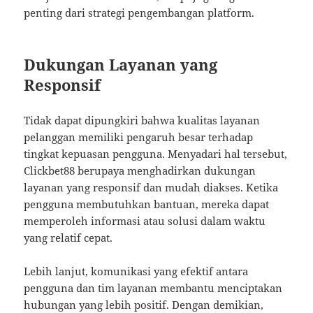
penting dari strategi pengembangan platform.
Dukungan Layanan yang
Responsif
Tidak dapat dipungkiri bahwa kualitas layanan
pelanggan memiliki pengaruh besar terhadap
tingkat kepuasan pengguna. Menyadari hal tersebut,
Clickbet88 berupaya menghadirkan dukungan
layanan yang responsif dan mudah diakses. Ketika
pengguna membutuhkan bantuan, mereka dapat
memperoleh informasi atau solusi dalam waktu
yang relatif cepat.
Lebih lanjut, komunikasi yang efektif antara
pengguna dan tim layanan membantu menciptakan
hubungan yang lebih positif. Dengan demikian,