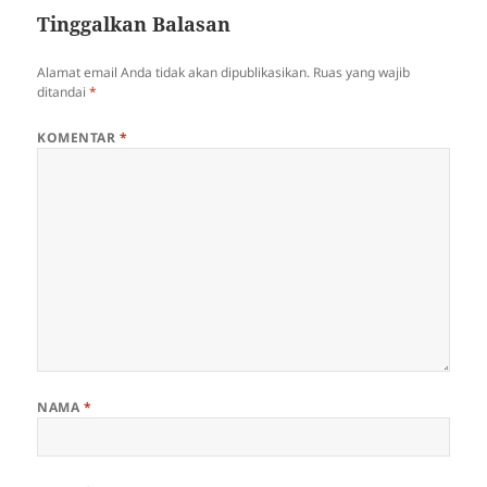
Tinggalkan Balasan
Alamat email Anda tidak akan dipublikasikan.
Ruas yang wajib
ditandai
*
KOMENTAR
*
NAMA
*