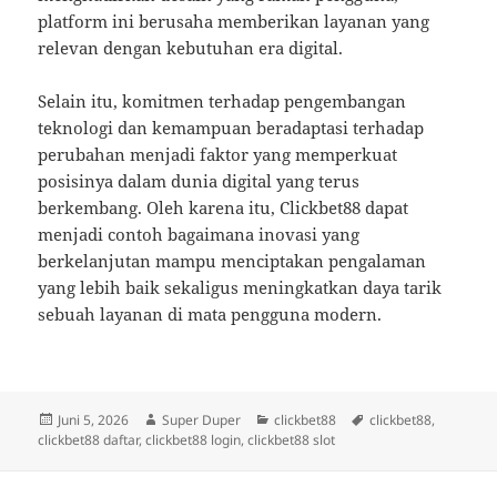
platform ini berusaha memberikan layanan yang
relevan dengan kebutuhan era digital.
Selain itu, komitmen terhadap pengembangan
teknologi dan kemampuan beradaptasi terhadap
perubahan menjadi faktor yang memperkuat
posisinya dalam dunia digital yang terus
berkembang. Oleh karena itu, Clickbet88 dapat
menjadi contoh bagaimana inovasi yang
berkelanjutan mampu menciptakan pengalaman
yang lebih baik sekaligus meningkatkan daya tarik
sebuah layanan di mata pengguna modern.
Diposkan
Penulis
Kategori
Tag
Juni 5, 2026
Super Duper
clickbet88
clickbet88
,
pada
clickbet88 daftar
,
clickbet88 login
,
clickbet88 slot