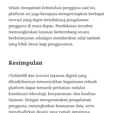
Selain mengamati kebutuhan pengguna saat ini,
platform ini juga berupaya mempersiapkan berbagai
inovasi yang dapat mendukung pengalaman
pengguna di masa depan. Pendekatan tersebut
memungkinkan layanan berkembang secara
berkelanjutan sekaligus memberikan nilai tambah
yang lebih besar bagi penggunanya.
Kesimpulan
Clickbet88 dan inovasi layanan digital yang
dihadirkannya menunjukkan bagaimana sebuah
platform dapat menarik perhatian melalui
kombinasi teknologi, kenyamanan, dan kualitas
layanan. Dengan mengutamakan pengalaman
pengguna, meningkatkan keamanan data, serta
menghadirkan desain yang ramah pengguna,