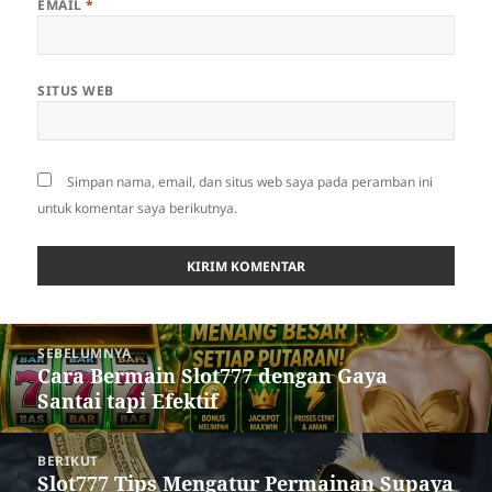
EMAIL
*
SITUS WEB
Simpan nama, email, dan situs web saya pada peramban ini
untuk komentar saya berikutnya.
Navigasi
SEBELUMNYA
pos
Cara Bermain Slot777 dengan Gaya
Pos
Santai tapi Efektif
sebelumnya:
BERIKUT
Slot777 Tips Mengatur Permainan Supaya
Pos