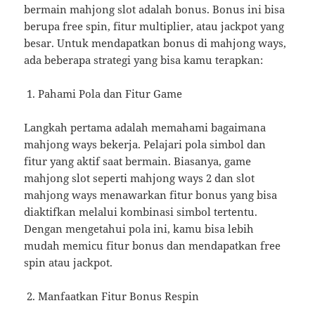
bermain mahjong slot adalah bonus. Bonus ini bisa
berupa free spin, fitur multiplier, atau jackpot yang
besar. Untuk mendapatkan bonus di mahjong ways,
ada beberapa strategi yang bisa kamu terapkan:
Pahami Pola dan Fitur Game
Langkah pertama adalah memahami bagaimana
mahjong ways bekerja. Pelajari pola simbol dan
fitur yang aktif saat bermain. Biasanya, game
mahjong slot seperti mahjong ways 2 dan slot
mahjong ways menawarkan fitur bonus yang bisa
diaktifkan melalui kombinasi simbol tertentu.
Dengan mengetahui pola ini, kamu bisa lebih
mudah memicu fitur bonus dan mendapatkan free
spin atau jackpot.
Manfaatkan Fitur Bonus Respin