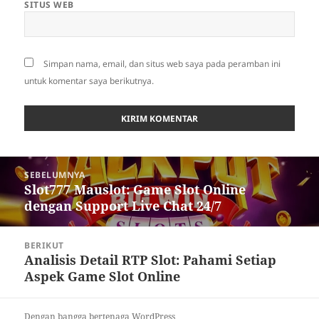
SITUS WEB
Simpan nama, email, dan situs web saya pada peramban ini
untuk komentar saya berikutnya.
Navigasi
SEBELUMNYA
pos
Slot777 Mauslot: Game Slot Online
Pos
dengan Support Live Chat 24/7
sebelumnya:
BERIKUT
Analisis Detail RTP Slot: Pahami Setiap
Pos
Aspek Game Slot Online
berikutnya:
Dengan bangga bertenaga WordPress