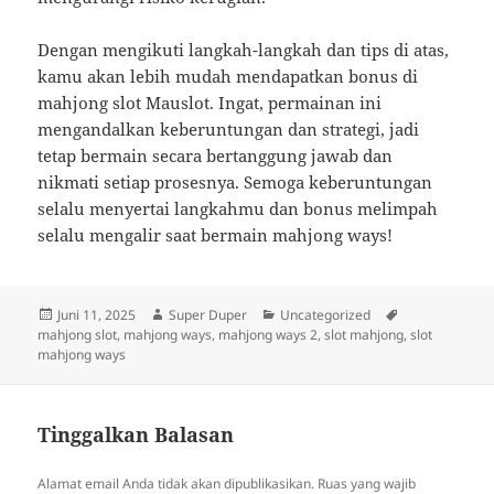
Dengan mengikuti langkah-langkah dan tips di atas,
kamu akan lebih mudah mendapatkan bonus di
mahjong slot Mauslot. Ingat, permainan ini
mengandalkan keberuntungan dan strategi, jadi
tetap bermain secara bertanggung jawab dan
nikmati setiap prosesnya. Semoga keberuntungan
selalu menyertai langkahmu dan bonus melimpah
selalu mengalir saat bermain mahjong ways!
Diposkan
Penulis
Kategori
Tag
Juni 11, 2025
Super Duper
Uncategorized
pada
mahjong slot
,
mahjong ways
,
mahjong ways 2
,
slot mahjong
,
slot
mahjong ways
Tinggalkan Balasan
Alamat email Anda tidak akan dipublikasikan.
Ruas yang wajib