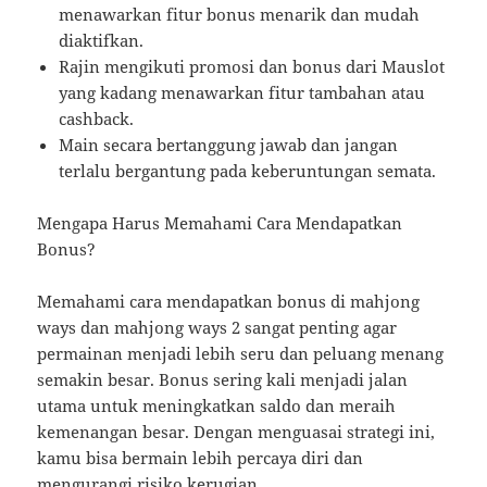
menawarkan fitur bonus menarik dan mudah
diaktifkan.
Rajin mengikuti promosi dan bonus dari Mauslot
yang kadang menawarkan fitur tambahan atau
cashback.
Main secara bertanggung jawab dan jangan
terlalu bergantung pada keberuntungan semata.
Mengapa Harus Memahami Cara Mendapatkan
Bonus?
Memahami cara mendapatkan bonus di mahjong
ways dan mahjong ways 2 sangat penting agar
permainan menjadi lebih seru dan peluang menang
semakin besar. Bonus sering kali menjadi jalan
utama untuk meningkatkan saldo dan meraih
kemenangan besar. Dengan menguasai strategi ini,
kamu bisa bermain lebih percaya diri dan
mengurangi risiko kerugian.