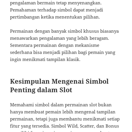
pengalaman bermain tetap menyenangkan.
Pemahaman terhadap simbol dapat menjadi
pertimbangan ketika menentukan pilihan.
Permainan dengan banyak simbol khusus biasanya
menawarkan pengalaman yang lebih beragam.
Sementara permainan dengan mekanisme
sederhana bisa menjadi pilihan bagi pemain yang
ingin menikmati tampilan klasik.
Kesimpulan Mengenai Simbol
Penting dalam Slot
Memahami simbol dalam permainan slot bukan
hanya membuat pemain lebih mengenal tampilan
permainan, tetapi juga membantu menikmati setiap
fitur yang tersedia. Simbol Wild, Scatter, dan Bonus