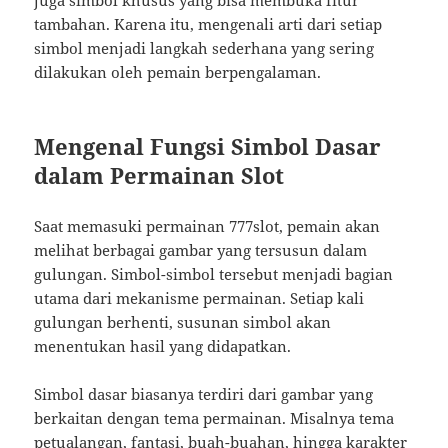
tambahan. Karena itu, mengenali arti dari setiap
simbol menjadi langkah sederhana yang sering
dilakukan oleh pemain berpengalaman.
Mengenal Fungsi Simbol Dasar
dalam Permainan Slot
Saat memasuki permainan 777slot, pemain akan
melihat berbagai gambar yang tersusun dalam
gulungan. Simbol-simbol tersebut menjadi bagian
utama dari mekanisme permainan. Setiap kali
gulungan berhenti, susunan simbol akan
menentukan hasil yang didapatkan.
Simbol dasar biasanya terdiri dari gambar yang
berkaitan dengan tema permainan. Misalnya tema
petualangan, fantasi, buah-buahan, hingga karakter