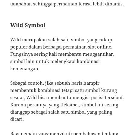
tambahan sehingga permainan terasa lebih dinamis.
Wild Symbol
Wild merupakan salah satu simbol yang cukup
populer dalam berbagai permainan slot online.
Fungsinya sering kali membantu menggantikan
simbol lain untuk melengkapi kombinasi
kemenangan.
Sebagai contoh, jika sebuah baris hampir
membentuk kombinasi tetapi satu simbol kurang
sesuai, Wild bisa membantu mengisi posisi tersebut.
Karena perannya yang fleksibel, simbol ini sering
dianggap sebagai salah satu simbol yang paling
dicari.
Bagi pemain yang mengikuti pembahasan tentang