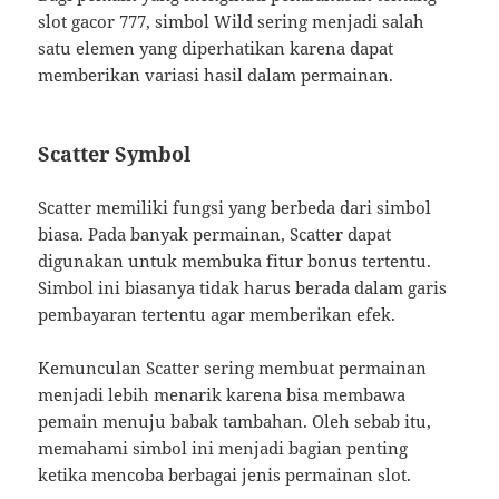
slot gacor 777, simbol Wild sering menjadi salah
satu elemen yang diperhatikan karena dapat
memberikan variasi hasil dalam permainan.
Scatter Symbol
Scatter memiliki fungsi yang berbeda dari simbol
biasa. Pada banyak permainan, Scatter dapat
digunakan untuk membuka fitur bonus tertentu.
Simbol ini biasanya tidak harus berada dalam garis
pembayaran tertentu agar memberikan efek.
Kemunculan Scatter sering membuat permainan
menjadi lebih menarik karena bisa membawa
pemain menuju babak tambahan. Oleh sebab itu,
memahami simbol ini menjadi bagian penting
ketika mencoba berbagai jenis permainan slot.